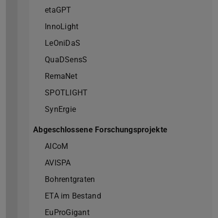
etaGPT
InnoLight
LeOniDaS
QuaDSensS
RemaNet
SPOTLIGHT
SynErgie
Abgeschlossene Forschungsprojekte
AICoM
AVISPA
Bohrentgraten
ETA im Bestand
EuProGigant