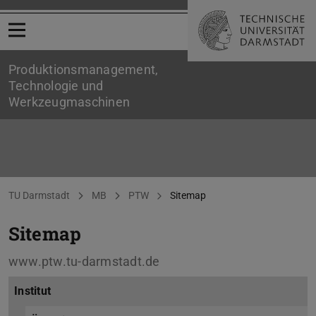
Menü öffnen
Produktionsmanagement,
Technologie und
Werkzeugmaschinen
Sitemap
Sie befinden sich hier:
TU Darmstadt
MB
PTW
Sitemap
Sitemap
www.ptw.tu-darmstadt.de
Institut