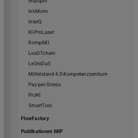
ImpSpin
IntAKom
InterQ
KI-ProLaser
KompAKI
LeaDTchain
LeOniDaS
Mittelstand 4.0-Kompetenzzentrum
Pay-per-Stress
ProKI
SmartTool
FlowFactory
Publikationen MiP