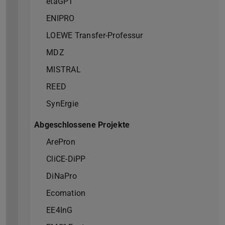
etaGPT
ENIPRO
LOEWE Transfer-Professur
MDZ
MISTRAL
REED
SynErgie
Abgeschlossene Projekte
ArePron
CliCE-DiPP
DiNaPro
Ecomation
EE4InG