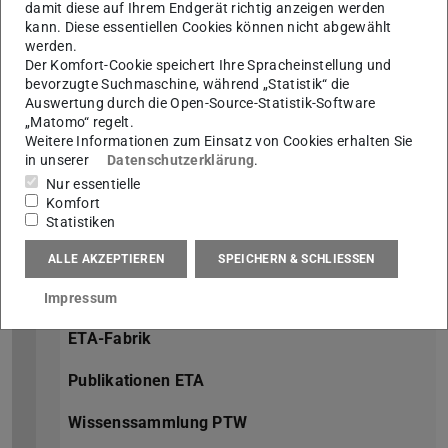
damit diese auf Ihrem Endgerät richtig anzeigen werden
Mittelstand 4.0
kann. Diese essentiellen Cookies können nicht abgewählt
werden.
PHI-Factory
Der Komfort-Cookie speichert Ihre Spracheinstellung und
bevorzugte Suchmaschine, während „Statistik“ die
Poolregler
Auswertung durch die Open-Source-Statistik-Software
„Matomo“ regelt.
PowerLIFT
Weitere Informationen zum Einsatz von Cookies erhalten Sie
ProKI
in unserer
Datenschutzerklärung
.
Nur essentielle
ReOptify
Komfort
Statistiken
SIERPA
ALLE AKZEPTIEREN
SPEICHERN & SCHLIESSEN
Studie Ressourceneffizienz
Twin-Control
Impressum
ETA-Fabrik
Publikationen ETA
Wissenssammlung PTW