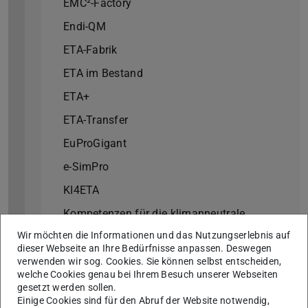
EMC²-Factory
Endi-QM
ETA-Fabrik
ETA im Bestand
ETA+
ETA-Transfer
EuProGigant
e-SimPro
KI4ETA
Kompetenzen für die klimanneutrale
Produktion
Wir möchten die Informationen und das Nutzungserlebnis auf
dieser Webseite an Ihre Bedürfnisse anpassen. Deswegen
LoTuS
verwenden wir sog. Cookies. Sie können selbst entscheiden,
welche Cookies genau bei Ihrem Besuch unserer Webseiten
MAXIEM
gesetzt werden sollen.
Einige Cookies sind für den Abruf der Website notwendig,
MeFlexWärme