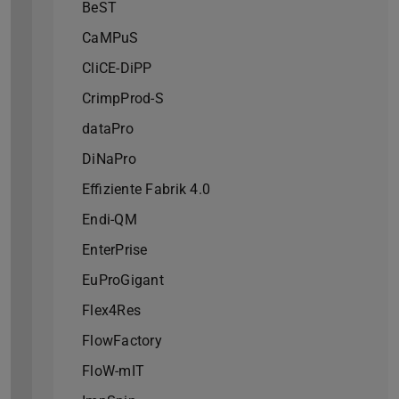
BeST
CaMPuS
CliCE-DiPP
CrimpProd-S
dataPro
DiNaPro
Effiziente Fabrik 4.0
Endi-QM
EnterPrise
EuProGigant
Flex4Res
FlowFactory
FloW-mIT