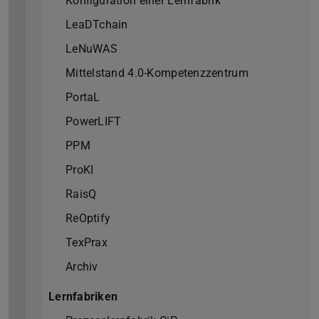
Konfiguration einer Lernfabrik
LeaDTchain
LeNuWAS
Mittelstand 4.0-Kompetenzzentrum
PortaL
PowerLIFT
PPM
ProKI
RaisQ
ReOptify
TexPrax
Archiv
Lernfabriken