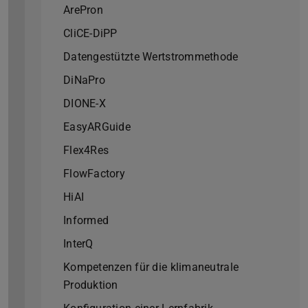
ArePron
CliCE-DiPP
Datengestützte Wertstrommethode
DiNaPro
DIONE-X
EasyARGuide
Flex4Res
FlowFactory
HiAI
Informed
InterQ
Kompetenzen für die klimaneutrale
Produktion