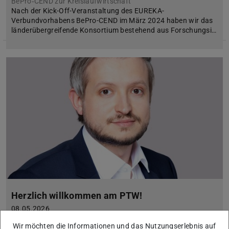
BePro‑CEND zur Kreislaufwirtschaft
Nach der Kick-Off-Veranstaltung des EUREKA-
Verbundvorhabens BePro-CEND im März 2024 haben wir das
länderübergreifende Konsortium bestehend aus Forschungsi…
Herzlich willkommen am PTW!
08.05.2026
Wir wünschen Amadeus Schultheis einen guten Start!
Wir möchten die Informationen und das Nutzungserlebnis auf