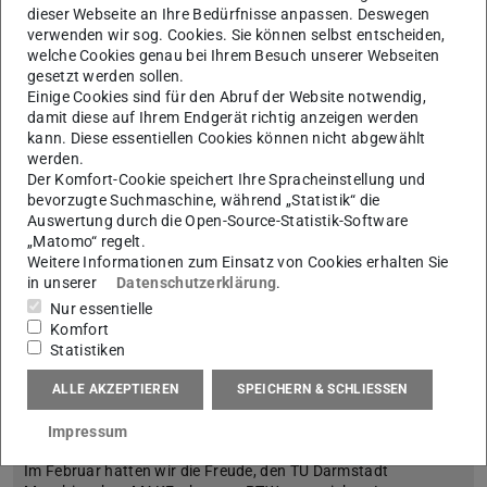
Wir freuen uns sehr, Amadeus Schultheis als neuen
dieser Webseite an Ihre Bedürfnisse anpassen. Deswegen
wissenschaftlichen Mitarbeiter in der Forschungsgruppe TEC
verwenden wir sog. Cookies. Sie können selbst entscheiden,
begrüßen zu dürfen!
welche Cookies genau bei Ihrem Besuch unserer Webseiten
gesetzt werden sollen.
Einige Cookies sind für den Abruf der Website notwendig,
damit diese auf Ihrem Endgerät richtig anzeigen werden
kann. Diese essentiellen Cookies können nicht abgewählt
werden.
Der Komfort-Cookie speichert Ihre Spracheinstellung und
bevorzugte Suchmaschine, während „Statistik“ die
Auswertung durch die Open-Source-Statistik-Software
„Matomo“ regelt.
Weitere Informationen zum Einsatz von Cookies erhalten Sie
in unserer
Datenschutzerklärung
.
Nur essentielle
Komfort
Statistiken
ALLE AKZEPTIEREN
SPEICHERN & SCHLIESSEN
MAKEathon am PTW
21.04.2026
Impressum
Das Nachwuchsevent des Fachbereichs Maschinenbau
Im Februar hatten wir die Freude, den TU Darmstadt