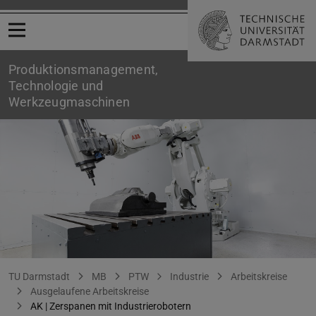
Menü öffnen
Produktionsmanagement,
Technologie und
Werkzeugmaschinen
Arbeitskreis | ZERSPANEN MIT INDUSTRIEROBOTERN
Sie befinden sich hier:
TU Darmstadt
MB
PTW
Industrie
Arbeitskreise
Ausgelaufene Arbeitskreise
AK | Zerspanen mit Industrierobotern