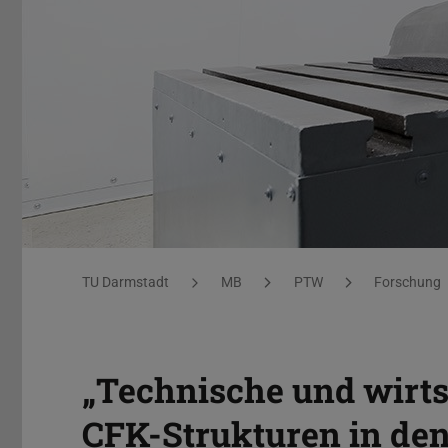
projekt_cfk_strukturen
Sie befinden sich hier:
TU Darmstadt
MB
PTW
Forschung
„Technische und wirts
CFK-Strukturen in d