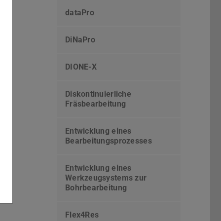
dataPro
DiNaPro
DIONE-X
Diskontinuierliche
Fräsbearbeitung
Entwicklung eines
Bearbeitungsprozesses
Entwicklung eines
Werkzeugsystems zur
Bohrbearbeitung
Flex4Res