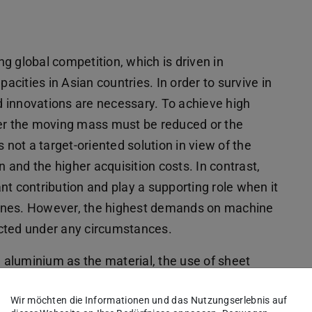
g global competition, which is driven in
pacities in Asian countries. In order to survive in
 innovations are necessary. To achieve high
her the moving mass must be reduced or the
 not a target-oriented solution in view of the
and the higher acquisition costs. In contrast,
nt contribution and play a supporting role when it
hines. However, the highest demands on machine
ected under any circumstances.
h aluminium as the material, the use of sheet
ing can now be regarded as state of the art and
Wir möchten die Informationen und das Nutzungserlebnis auf
machine tool manufacturers for the hesitant use