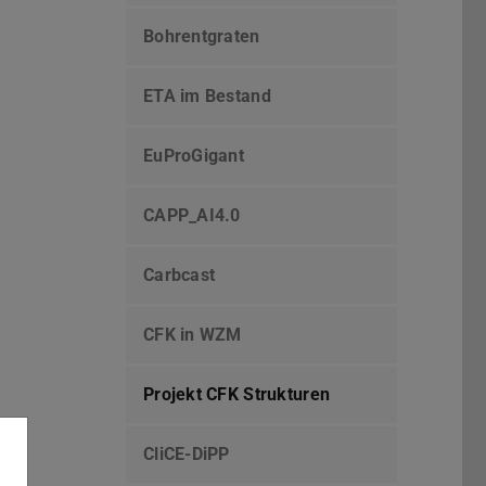
Bohrentgraten
ETA im Bestand
EuProGigant
CAPP_AI4.0
Carbcast
CFK in WZM
Projekt CFK Strukturen
CliCE-DiPP