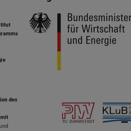
itut
ogramms
gie
ion des
mit
 und