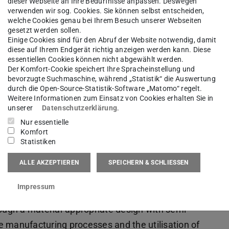
dieser Webseite an Ihre Bedürfnisse anpassen. Deswegen
als to date are the points of component strength,
verwenden wir sog. Cookies. Sie können selbst entscheiden,
welche Cookies genau bei Ihrem Besuch unserer Webseiten
chip impact and, in particular, higher material and
gesetzt werden sollen.
Einige Cookies sind für den Abruf der Website notwendig, damit
diese auf Ihrem Endgerät richtig anzeigen werden kann. Diese
essentiellen Cookies können nicht abgewählt werden.
Der Komfort-Cookie speichert Ihre Spracheinstellung und
bevorzugte Suchmaschine, während „Statistik“ die Auswertung
alyse and test how components made of CFRP can
durch die Open-Source-Statistik-Software „Matomo“ regelt.
Weitere Informationen zum Einsatz von Cookies erhalten Sie in
argeted optimisation of their dynamic and
unserer
Datenschutzerklärung
.
Nur essentielle
Komfort
Statistiken
igated using two selected components from the
ALLE AKZEPTIEREN
SPEICHERN & SCHLIESSEN
or this purpose, both components will be
Impressum
 in operation. The costs are to be kept low in
ugh a material-appropriate design with semi-
e manufacturing processes and the utilisation of