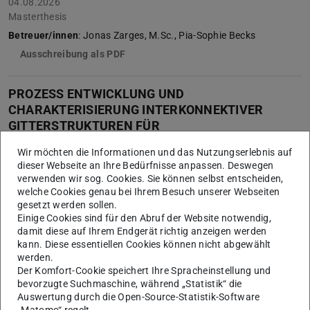
04.08.2026
Masterthesis
Betreuer/innen
: Jonas Zarges, M.Sc., Pia-Sophie Becks
Ausschreibung als PDF
PROZESS ENTWICKLUNG UND
CHARAKTERISIERUNG INTERKONNEKTIVER
GITTERSTRUKTUREN FÜR
PATIENTENSPEZIFISCHE IMPLANTATE MITTELS
Wir möchten die Informationen und das Nutzungserlebnis auf
PBF-LB/TI
dieser Webseite an Ihre Bedürfnisse anpassen. Deswegen
PROCESS DEVELOPMENT AND CHARACTERIZATION OF
verwenden wir sog. Cookies. Sie können selbst entscheiden,
INTERCONNECTIVE PORE STRUCTURES FOR IMPLANTS
welche Cookies genau bei Ihrem Besuch unserer Webseiten
gesetzt werden sollen.
USING PBF-LB/TI
Einige Cookies sind für den Abruf der Website notwendig,
damit diese auf Ihrem Endgerät richtig anzeigen werden
03.08.2026
kann. Diese essentiellen Cookies können nicht abgewählt
Masterthesis, Bachelorthesis, Advanced Design Project (ADP)
werden.
Betreuer/in
: Josef Lee, M.Sc.
Der Komfort-Cookie speichert Ihre Spracheinstellung und
bevorzugte Suchmaschine, während „Statistik“ die
Ausschreibung als PDF
Auswertung durch die Open-Source-Statistik-Software