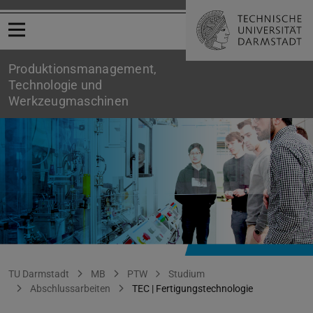
Menü öffnen
Produktionsmanagement,
Technologie und
Werkzeugmaschinen
TEC | Abschlussarbeiten
Sie befinden sich hier:
TU Darmstadt
MB
PTW
Studium
Abschlussarbeiten
TEC | Fertigungstechnologie