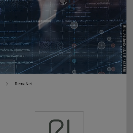
Bild: AdobeStock | 514613880
RemaNet