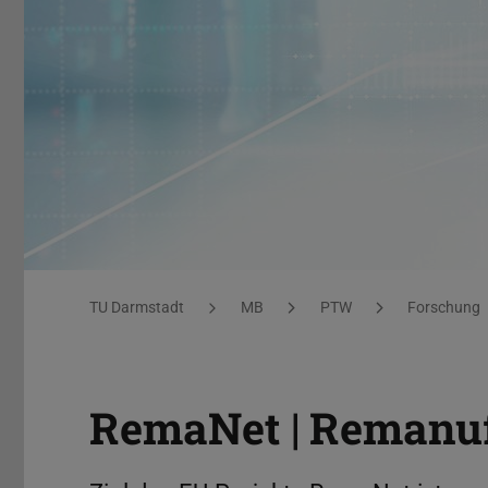
RemaNet
Sie befinden sich hier:
TU Darmstadt
MB
PTW
Forschung
RemaNet | Remanu