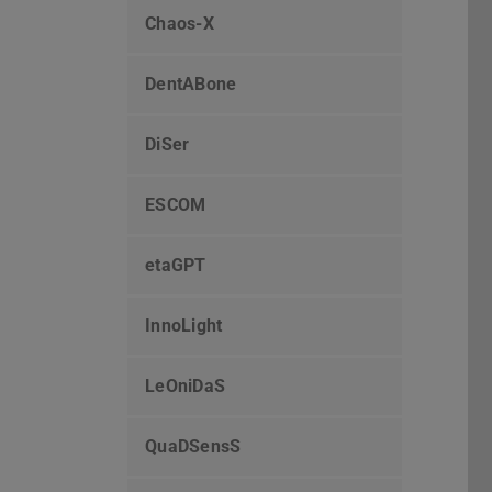
Chaos-X
DentABone
DiSer
ESCOM
etaGPT
InnoLight
LeOniDaS
QuaDSensS