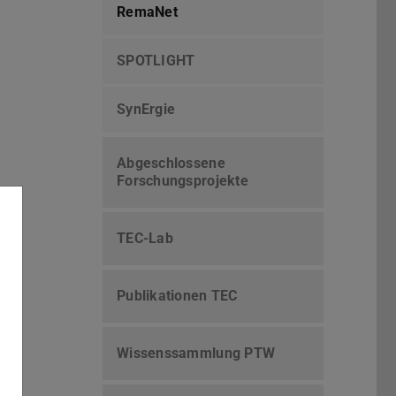
RemaNet
SPOTLIGHT
SynErgie
Abgeschlossene
Forschungsprojekte
TEC-Lab
Publikationen TEC
Wissenssammlung PTW