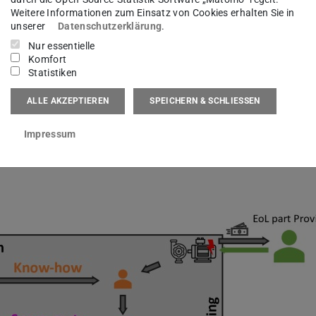
Weitere Informationen zum Einsatz von Cookies erhalten Sie in
fbereitungsprozesses durchzuführen. Darüber
unserer
Datenschutzerklärung
.
ne Ansatz den Markt für wiederaufgearbeitete
Nur essentielle
rungsansatz vergrößern wird, wodurch der von
Komfort
Statistiken
ufgearbeiteter Waren steigt und somit ein
ähigkeit europäischer Unternehmen auf dem
ALLE AKZEPTIEREN
SPEICHERN & SCHLIESSEN
gen Ziel, eine europäische Führungsposition auf
Impressum
n.