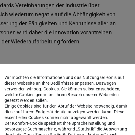
dards Vereinbarungen der Industrie über
 sich wiederum negativ auf die Abhängigkeit von
sserung der Fähigkeiten und Kenntnisse aller an
rsonen wird daher die Innovation vorantreiben
der Wiederaufarbeitung fördern.
 besteht darin, vom derzeitigen starren
inige wenige hochqualifizierte und fähige
Wir möchten die Informationen und das Nutzungserlebnis auf
dieser Webseite an Ihre Bedürfnisse anpassen. Deswegen
raufbereiten können, zu einem verteilten und weit
verwenden wir sog. Cookies. Sie können selbst entscheiden,
welche Cookies genau bei Ihrem Besuch unserer Webseiten
das durch digitale Werkzeuge ermöglicht wird
gesetzt werden sollen.
en können, um die gleichen Fähigkeiten wie
Einige Cookies sind für den Abruf der Website notwendig, damit
diese auf Ihrem Endgerät richtig anzeigen werden kann. Diese
r:innen zu erlangen. Dadurch können mehr
essentiellen Cookies können nicht abgewählt werden.
fwirtschaft teilhaben. Ein solcher dezentraler
Der Komfort-Cookie speichert Ihre Spracheinstellung und
bevorzugte Suchmaschine, während „Statistik“ die Auswertung
 KMU vergrößern, d. h. er ermöglicht es den
durch die Open-Source-Statistik-Software „Matomo“ regelt.