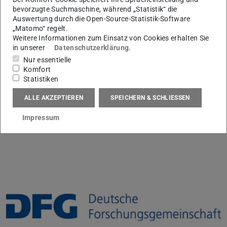
bevorzugte Suchmaschine, während „Statistik“ die
http://www.sfb805.tu-darmstadt.de/
Auswertung durch die Open-Source-Statistik-Software
„Matomo“ regelt.
Weitere Informationen zum Einsatz von Cookies erhalten Sie
Projektförderer und Projektträger
in unserer
Datenschutzerklärung
.
Nur essentielle
Komfort
Partner und Projektförderer
Statistiken
ALLE AKZEPTIEREN
SPEICHERN & SCHLIESSEN
Impressum