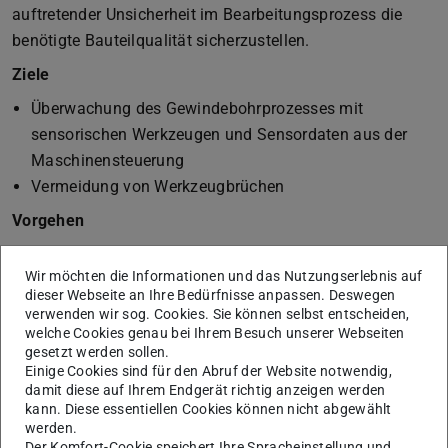
auftretender Unsicherheit im Bearbeitungsprozess die
benötigte Bauteilqualität sicherzustellen.
Ziele
Überwachung des Gewindebohrprozesses mit
sensorischen Werkzeugen und Sensordaten aus der
Maschinensteuerung
Vermeidung von Werkzeugbrüchen
Vorgehen
Integration von Sensorik in die Werkzeuge bzw. den
Wir möchten die Informationen und das Nutzungserlebnis auf
Werkzeughalter zur Identifikation auftretender
dieser Webseite an Ihre Bedürfnisse anpassen. Deswegen
Abweichungen vom idealen Gewindebohrprozess
verwenden wir sog. Cookies. Sie können selbst entscheiden,
Ableiten robuster Bearbeitungsstrategien zur
welche Cookies genau bei Ihrem Besuch unserer Webseiten
gesetzt werden sollen.
Minimierung der Auswirkung auftretender
Einige Cookies sind für den Abruf der Website notwendig,
Prozessfehler
damit diese auf Ihrem Endgerät richtig anzeigen werden
Entwicklung einer lernenden Prozessregelung durch
kann. Diese essentiellen Cookies können nicht abgewählt
werden.
Analyse vorhandener Maschinendaten
Der Komfort-Cookie speichert Ihre Spracheinstellung und