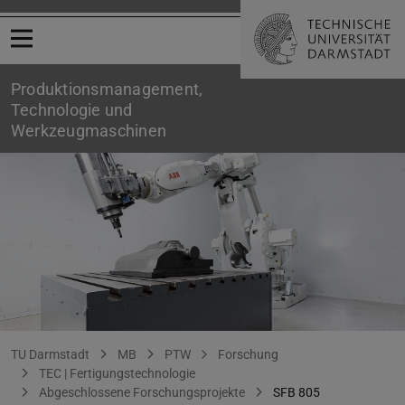
Menü öffnen
Produktionsmanagement,
Technologie und
Werkzeugmaschinen
SFB 805
Sie befinden sich hier:
TU Darmstadt
MB
PTW
Forschung
TEC | Fertigungstechnologie
Abgeschlossene Forschungsprojekte
SFB 805