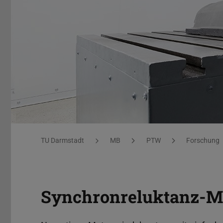
Synchronreluktanz-Motorspindel
Sie befinden sich hier:
TU Darmstadt
MB
PTW
Forschung
Synchronreluktanz-M