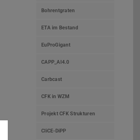
Bohrentgraten
ETA im Bestand
EuProGigant
CAPP_AI4.0
Carbcast
CFK in WZM
Projekt CFK Strukturen
CliCE-DiPP