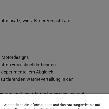
feinsatz, wie z.B. der Verzicht auf
n Motordesigns
aften von schnelldrehenden
d experimentellem Abgleich
sultierenden Wärmeverteilung in der
systems mit neuartigem Lagerungskonzept
reluktanz-Motorspindel hinsichtlich
Wir möchten die Informationen und das Nutzungserlebnis auf
namischem Betriebsverhalten,