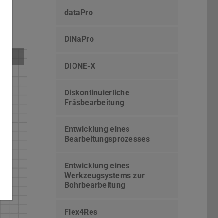
dataPro
DiNaPro
DIONE-X
Diskontinuierliche
Fräsbearbeitung
Entwicklung eines
Bearbeitungsprozesses
Entwicklung eines
Werkzeugsystems zur
Bohrbearbeitung
Flex4Res