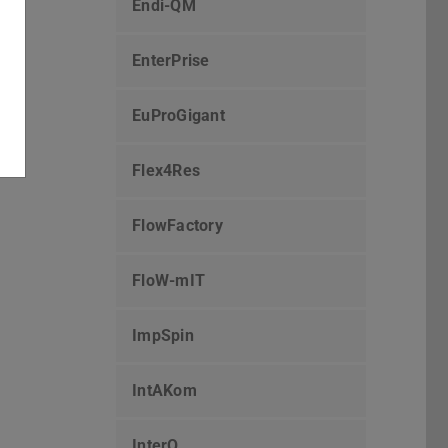
Endi-QM
EnterPrise
EuProGigant
Flex4Res
FlowFactory
FloW-mIT
ImpSpin
IntAKom
InterQ