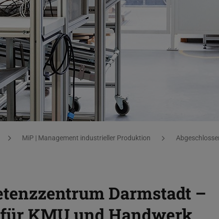
erungshelfer für KMU und Handwerk
MiP | Management industrieller Produktion
Abgeschlossen
etenzzentrum Darmstadt –
er für KMU und Handwerk