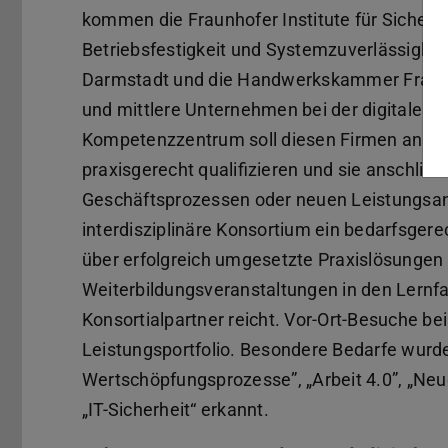
kommen die Fraunhofer Institute für Sichere
Betriebsfestigkeit und Systemzuverlässigkei
Darmstadt und die Handwerkskammer Frankfu
und mittlere Unternehmen bei der digitalen 
Kompetenzzentrum soll diesen Firmen anschau
praxisgerecht qualifizieren und sie anschlie
Geschäftsprozessen oder neuen Leistungsan
interdisziplinäre Konsortium ein bedarfsge
über erfolgreich umgesetzte Praxislösungen 
Weiterbildungsveranstaltungen in den Lernf
Konsortialpartner reicht. Vor-Ort-Besuche 
Leistungsportfolio. Besondere Bedarfe wurde
Wertschöpfungsprozesse”, „Arbeit 4.0”, „N
„IT-Sicherheit“ erkannt.