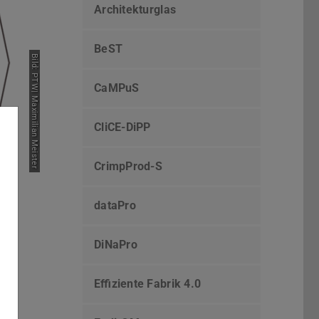
Architekturglas
BeST
Bild: PTW| Maximilian Meister
CaMPuS
CliCE-DiPP
CrimpProd-S
dataPro
DiNaPro
Effiziente Fabrik 4.0