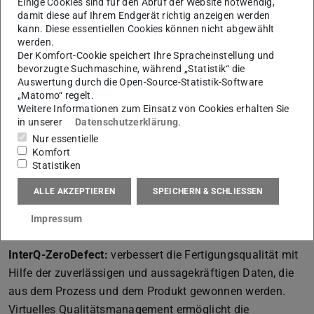
Einige Cookies sind für den Abruf der Website notwendig,
Stichprobe. Außerdem nutzt der digitale Zwilling die
damit diese auf Ihrem Endgerät richtig anzeigen werden
Prozessvariablen und Messungen, um die Produktqualität
kann. Diese essentiellen Cookies können nicht abgewählt
nach jedem Produktionsschritt abzuschätzen.
werden.
Der Komfort-Cookie speichert Ihre Spracheinstellung und
InterQ-Data:
wertet die Qualität der gesammelten Daten
bevorzugte Suchmaschine, während „Statistik“ die
Auswertung durch die Open-Source-Statistik-Software
über den Prozess und das Produkt aus und bietet einen
„Matomo“ regelt.
Industrie 4.0-Datenqualitätsdienst. Zwei
Weitere Informationen zum Einsatz von Cookies erhalten Sie
Verifizierungsebenen erkennen Anomalien in den
in unserer
Datenschutzerklärung
.
gesammelten Daten aus der Perspektive der Konsistenz
Nur essentielle
Komfort
und des historischen Trends, und ein Reparatursystem
Statistiken
behebt den erkannten Fehler. Auf diese Weise wird die
ALLE AKZEPTIEREN
SPEICHERN & SCHLIESSEN
Zuverlässigkeit der an die Optimierungsalgorithmen
übertragenen Daten sichergestellt und die Fehlerquote bei
Impressum
vorgeschlagenen Optimierungsmaßnahmen reduziert.
InterQ-ZeroDefect:
verbessert die Fertigungsqualität mit
Hilfe der zuverlässigen und aussagekräftigen Daten, die
aus dem Prozess und dem Produkt gewonnen werden.
Virtuelles Qualitätsmanagement ermöglicht die