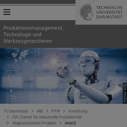
Menü öffnen
Produktionsmanagement,
Technologie und
Werkzeugmaschinen
Bild: Fotolia
InterQ
Sie befinden sich hier:
TU Darmstadt
MB
PTW
Forschung
CiP | Center für industrielle Produktivität
Abgeschlossene Projekte
InterQ