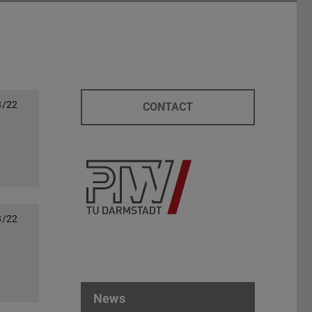
8/22
CONTACT
8/22
News