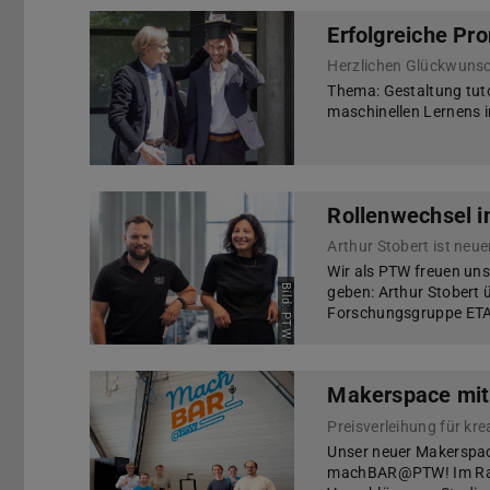
Erfolgreiche Pr
Herzlichen Glückwuns
Thema: Gestaltung tut
maschinellen Lernens i
Rollenwechsel in
Arthur Stobert ist neu
Wir als PTW freuen uns,
Bild: PTW
geben: Arthur Stobert 
Forschungsgruppe ETA 
Makerspace m
Preisverleihung für k
Unser neuer Makerspac
machBAR@PTW! Im Rahm