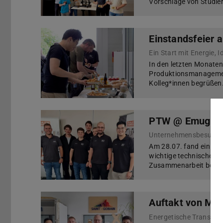
Vorschläge von Studier
Einstandsfeier
Ein Start mit Energie,
In den letzten Monaten 
Produktionsmanagemen
Kolleg*innen begrüßen
PTW @ Emuge-
Am 28.07. fand ein Un
wichtige technische Ei
Zusammenarbeit bot.
Auftakt von MI