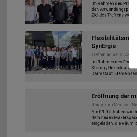
Im Rahmen des Projek
den Anwendungspartner
Ziel des Treffens war e
Flexibilitätsma
SynErgie
Im Rahmen des Forschu
Strang „Flexibilitätsu
Darmstadt. Gemeinsam 
Eröffnung der
Raum zum Machen, Net
Am 09.07. haben wir 
dem neuen Makerspace
eingeladen, die Räuml