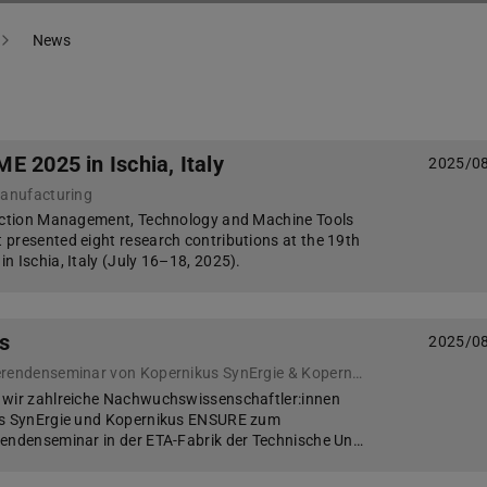
News
E 2025 in Ischia, Italy
2025/0
Manufacturing
duction Management, Technology and Machine Tools
presented eight research contributions at the 19th
n Ischia, Italy (July 16–18, 2025).
s
2025/0
Erfolgreiches Promovierendenseminar von Kopernikus SynErgie & Kopernikus ENSURE
 wir zahlreiche Nachwuchswissenschaftler:innen
us SynErgie und Kopernikus ENSURE zum
rendenseminar in der ETA-Fabrik der Technische Un…