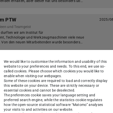
enden erhalten, aber dieser hat uns besonders üb…
 am PTW
2025/0
 Ideen und Teamgeist
durften wir am Institut für
t, Technologie und Werkzeugmaschinen viele neue
. Von den neuen Mitarbeitenden wurde besonders…
Franken
2025/0
We would like to customise the information and usability of this
website to your preferences and needs. To this end, we use so-
Unternehmensbesuch und Austausch beim Werkzeughersteller Emuge-Franken
called cookies. Please choose which cookies you would like to
ternehmensbesuch bei Emuge-Franken statt, der
enable when visiting our webpages.
nblicke und Anknüpfungspunkte für die künftige
Some of these cookies are required to load and correctly display
this website on your device. These are strictly necessary or
essential cookies and cannot be deselected.
The preferences cookie saves your language setting and
preferred search engine, while the statistics cookie regulates
STRAL in Herzogenrath
2025/0
how the open-source statistical software “Matomo” analyses
your visits to and activities on our website.
Energetische Transparenzschaffung für Transformationskonzepte bei Saint-Gobain