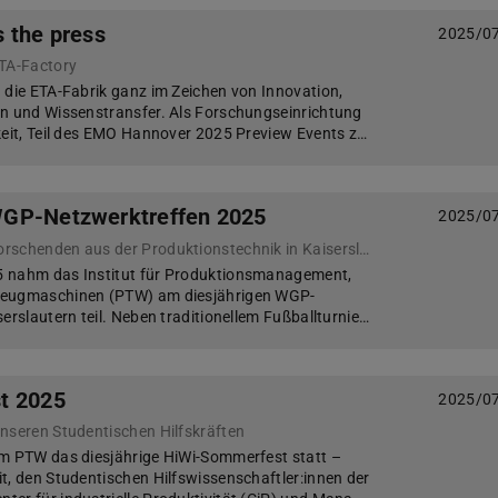
 the press
2025/0
TA-Factory
 die ETA-Fabrik ganz im Zeichen von Innovation,
on und Wissenstransfer. Als Forschungseinrichtung
keit, Teil des EMO Hannover 2025 Preview Events z…
GP-Netzwerktreffen 2025
2025/0
Austausch zwischen Forschenden aus der Produktionstechnik in Kaiserslautern
 nahm das Institut für Produktionsmanagement,
zeugmaschinen (PTW) am diesjährigen WGP-
erslautern teil. Neben traditionellem Fußballturnie…
t 2025
2025/0
nseren Studentischen Hilfskräften
am PTW das diesjährige HiWi-Sommerfest statt –
t, den Studentischen Hilfswissenschaftler:innen der