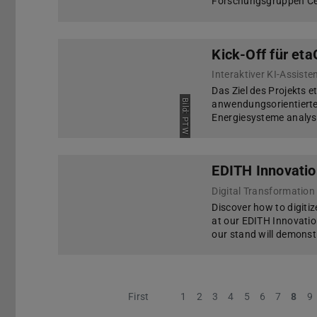
Forschungsgruppen Cent
Kick-Off für et
Interaktiver KI-Assist
Das Ziel des Projekts e
Bild: PTW
anwendungsorientierten
Energiesysteme analysi
EDITH Innovati
Digital Transformation
Discover how to digitiz
at our EDITH Innovatio
our stand will demonst
First
Previous
1
2
3
4
5
6
7
8
9