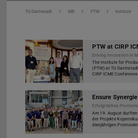
You are here:
TU Darmstadt
MB
PTW
Institute
PTW at CIRP ICM
Driving Innovation in 
The Institute for Pro
(PTW) at TU Darmstadt 
CIRP ICME Conference i
Ensure Synergie
Am 19. August durften
der Projekte Kopernik
diesjährigen Promovie