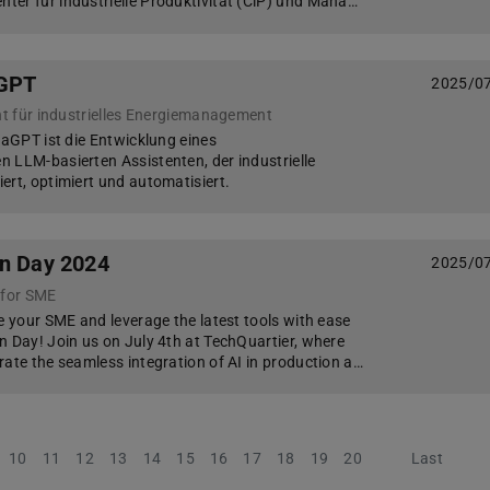
er für industrielle Produktivität (CiP) und Mana…
aGPT
2025/0
ent für industrielles Energiemanagement
taGPT ist die Entwicklung eines
 LLM-basierten Assistenten, der industrielle
ert, optimiert und automatisiert.
on Day 2024
2025/0
 for SME
e your SME and leverage the latest tools with ease
n Day! Join us on July 4th at TechQuartier, where
rate the seamless integration of AI in production a…
10
11
12
13
14
15
16
17
18
19
20
Next
Last