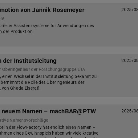
omotion von Jannik Rosemeyer
2025/0
ch!
orieller Assistenzsysteme für Anwendungen des
n der Produktion
 der Institutsleitung
2025/0
er Oberingenieur der Forschungsgruppe ETA
 einen Wechsel in der Institutsleitung bekannt zu
übernimmt die Rolle des Oberingenieurs der
von Ghada Elserafi.
it neuem Namen – machBAR@PTW
2025/0
reative Namensvorschläge
e in der FlowFactory hat endlich einen Namen –
en eines Gewinnspiels haben wir viele kreative