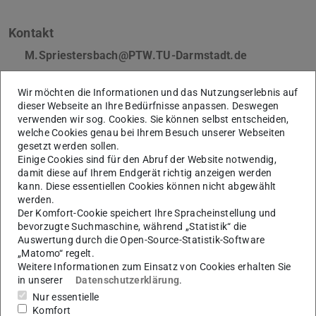
Kontakt
M.Spriestersbach@PTW.TU-Darmstadt.de
+49 6151 8229-694
Wir möchten die Informationen und das Nutzungserlebnis auf
+49 6151 8229-675
dieser Webseite an Ihre Bedürfnisse anpassen. Deswegen
verwenden wir sog. Cookies. Sie können selbst entscheiden,
L1|01 24
welche Cookies genau bei Ihrem Besuch unserer Webseiten
Ottilie-Bock-Straße 1
gesetzt werden sollen.
64287
Darmstadt
Einige Cookies sind für den Abruf der Website notwendig,
damit diese auf Ihrem Endgerät richtig anzeigen werden
kann. Diese essentiellen Cookies können nicht abgewählt
Links
werden.
Versuchsfeld für datengetriebene Fertigung | TEC-
Der Komfort-Cookie speichert Ihre Spracheinstellung und
bevorzugte Suchmaschine, während „Statistik“ die
Lab
Auswertung durch die Open-Source-Statistik-Software
„Matomo“ regelt.
Weitere Informationen zum Einsatz von Cookies erhalten Sie
in unserer
Datenschutzerklärung
.
Network
Nur essentielle
Komfort