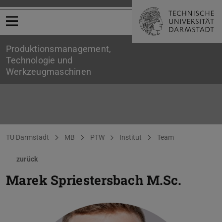
Menü öffnen
Produktionsmanagement,
Technologie und
Werkzeugmaschinen
Sie befinden sich hier:
TU Darmstadt
MB
PTW
Institut
Team
zurück
Marek Spriestersbach
M.Sc.