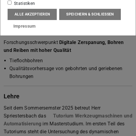
Linkedin | PTW
(wird in neuem Tab geöffnet)
Statistiken
ALLE AKZEPTIEREN
SPEICHERN & SCHLIESSEN
Forschung
Impressum
Forschungsgruppe
TEC | Fertigungstechnologie
Forschungsschwerpunkt
Digitale Zerspanung, Bohren
und Reiben mit hoher Qualität
Tieflochbohren
Qualitätsvorhersage von gebohrten und geriebenen
Bohrungen
Lehre
Seit dem Sommersemster 2025 betreut Herr
Spriestersbach das
Tutorium Werkzeugmaschinen und
Automatisierung
im Masterstudium. Im ersten Teil des
Tutoriums steht die Untersuchung des dynamischen