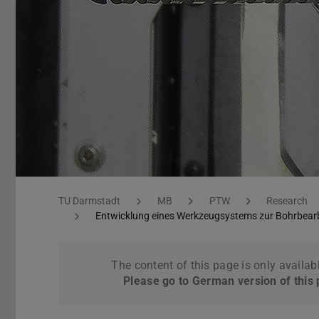
Entwicklung eines Werkzeugsystems zur Bohrbearbeitung
You are here:
TU Darmstadt
MB
PTW
Research
Entwicklung eines Werkzeugsystems zur Bohrbear
The content of this page is only availab
Please go to German version of this