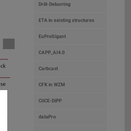
Drill-Deburring
ETA in existing structures
EuProGigant
CAPP_AI4.0
Carbcast
CFK in WZM
CliCE-DiPP
dataPro