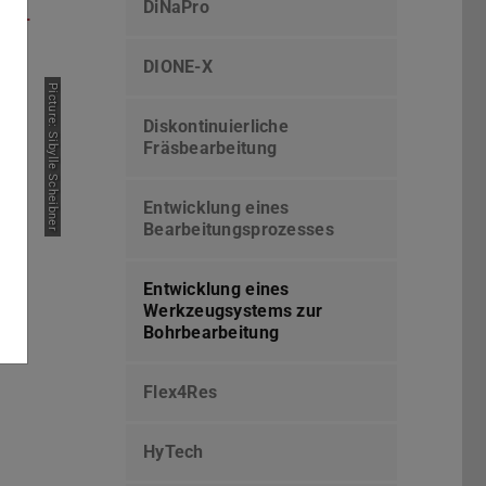
DiNaPro
DIONE-X
Picture: Sibylle Scheibner
Diskontinuierliche
Fräsbearbeitung
Entwicklung eines
Bearbeitungsprozesses
Entwicklung eines
Werkzeugsystems zur
Bohrbearbeitung
Flex4Res
HyTech