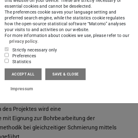
this website on your device. These are strictly necessary or
essential cookies and cannot be deselected.
The preferences cookie saves your language setting and
preferred search engine, while the statistics cookie regulates
how the open-source statistical software “Matomo” analyses
your visits to and activities on our website.
For more information about cookies we use, please refer to our
privacy policy
.
Strictly necessary only
Preferences
Statistics
nee
ACCEPT ALL
SAVE & CLOSE
Impressum
des Projektes wird eine
mit Eignung zur Bohrbearbeitung der
methodik bei gleichzeitiger Schmierung mittels
geführt.