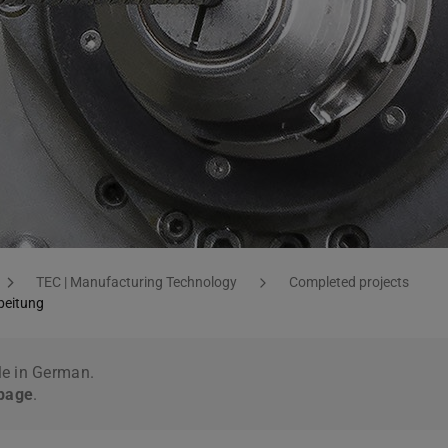
TEC | Manufacturing Technology
Completed projects
beitung
le in German.
 page
.