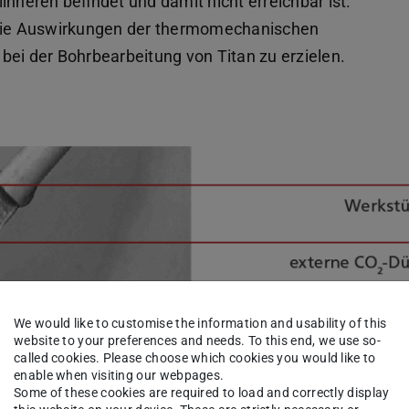
inneren befindet und damit nicht erreichbar ist.
n die Auswirkungen der thermomechanischen
bei der Bohrbearbeitung von Titan zu erzielen.
We would like to customise the information and usability of this
website to your preferences and needs. To this end, we use so-
called cookies. Please choose which cookies you would like to
enable when visiting our webpages.
Some of these cookies are required to load and correctly display