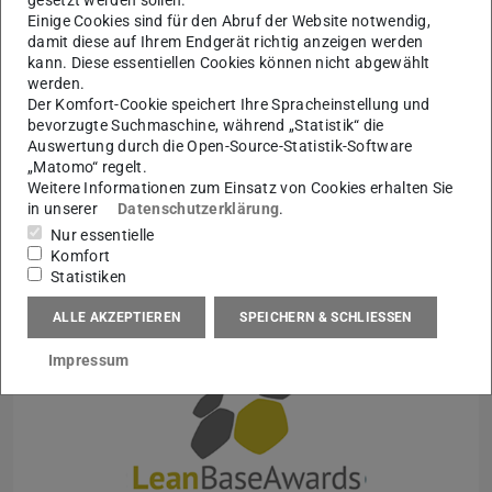
gesetzt werden sollen.
Einige Cookies sind für den Abruf der Website notwendig,
damit diese auf Ihrem Endgerät richtig anzeigen werden
kann. Diese essentiellen Cookies können nicht abgewählt
Auszeichnung zur Hochschulperle
werden.
Der Komfort-Cookie speichert Ihre Spracheinstellung und
Die Hochschulperle des Monats Dezember zum Thema
bevorzugte Suchmaschine, während „Statistik“ die
‚Mit Unternehmen forschen – Innovationen gestalten‘
Auswertung durch die Open-Source-Statistik-Software
geht an die Prozesslernfabrik CiP. „Die CiP ist ein
„Matomo“ regelt.
gelungenes Beispiel für praxisnahe Weiterbildung und
Weitere Informationen zum Einsatz von Cookies erhalten Sie
gelungenen Wissenstransfer zwischen Hochschule und
in unserer
Datenschutzerklärung
.
Industrie“, so die Jury des Stifterverbandes zu ihrer
Nur essentielle
Entscheidung.
Komfort
Statistiken
Mehr erfahren
ALLE AKZEPTIEREN
SPEICHERN & SCHLIESSEN
Impressum