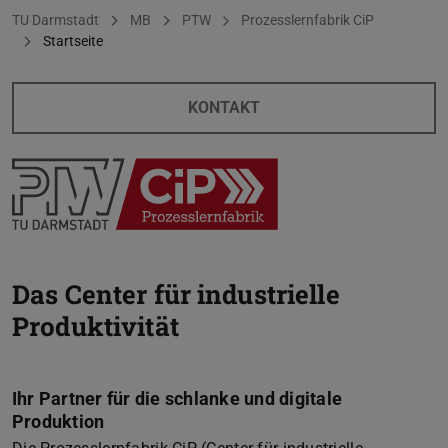
Sie befinden sich hier:
TU Darmstadt
MB
PTW
Prozesslernfabrik CiP
Startseite
KONTAKT
Das Center für industrielle
Produktivität
Ihr Partner für die schlanke und digitale
Produktion