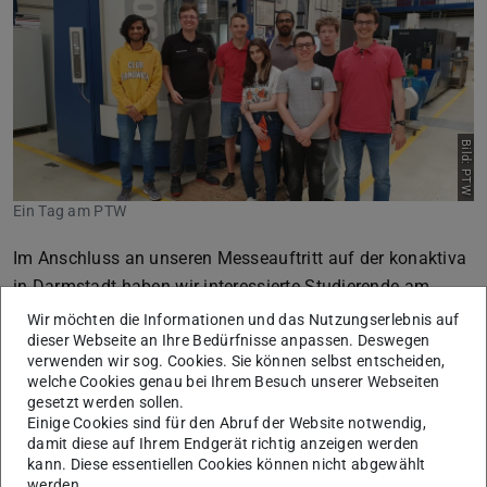
Bild: PTW
Ein Tag am PTW
Im Anschluss an unseren Messeauftritt auf der konaktiva
in Darmstadt haben wir interessierte Studierende am
31.05.2023 eingeladen, das PTW und seine
Wir möchten die Informationen und das Nutzungserlebnis auf
dieser Webseite an Ihre Bedürfnisse anpassen. Deswegen
Mitarbeitenden vor Ort näher kennenzulernen. Nach einer
verwenden wir sog. Cookies. Sie können selbst entscheiden,
Vorstellungsrunde und Begrüßung durch
Prof. Dr.-Ing.
welche Cookies genau bei Ihrem Besuch unserer Webseiten
Joachim Metternich
starteten wir mit spannenden
gesetzt werden sollen.
Einige Cookies sind für den Abruf der Website notwendig,
Führungen durch die Lernfabriken des Instituts. Die
damit diese auf Ihrem Endgerät richtig anzeigen werden
Teilnehmenden erhielten Einblicke in die
ETA-Fabrik
,
kann. Diese essentiellen Cookies können nicht abgewählt
das kürzlich offiziell eröffnete
Additive Manufacturing
werden.