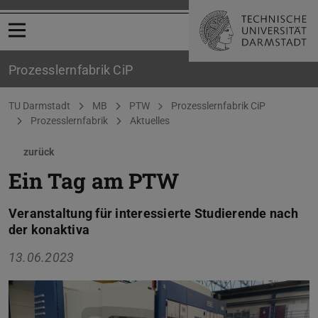
Menü öffnen
Prozesslernfabrik CiP
Sie befinden sich hier:
TU Darmstadt
MB
PTW
Prozesslernfabrik CiP
Prozesslernfabrik
Aktuelles
zurück
Ein Tag am PTW
Veranstaltung für interessierte Studierende nach
der konaktiva
13.06.2023