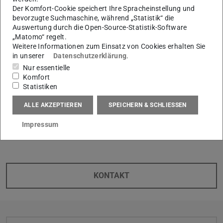
Der Komfort-Cookie speichert Ihre Spracheinstellung und
Center (AMC)
, die
Prozesslernfabrik CiP
sowie das
bevorzugte Suchmaschine, während „Statistik“ die
TEC-Lab
. So konnten die Studierenden unsere
Auswertung durch die Open-Source-Statistik-Software
„Matomo“ regelt.
Forschungsschwerpunkte und Versuchsfelder hautnah
Weitere Informationen zum Einsatz von Cookies erhalten Sie
erleben. Wir bedanken uns bei allen Studierenden für das
in unserer
Datenschutzerklärung
.
Interesse und die aktive Teilnahme an der Veranstaltung.
Nur essentielle
Komfort
Statistiken
Ihr Kontakt am PTW
ALLE AKZEPTIEREN
SPEICHERN & SCHLIESSEN
Julian Herrmann M.Sc.
Impressum
KONTAKT