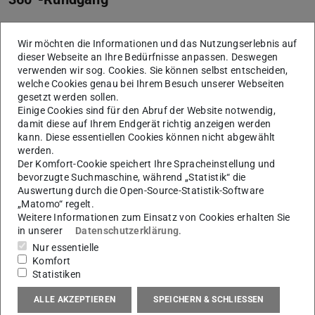
Kommen Sie mit auf unsere virtuellen Rundgänge
Wir möchten die Informationen und das Nutzungserlebnis auf
durch unsere Lehr- und Forschungseinrichtungen.
dieser Webseite an Ihre Bedürfnisse anpassen. Deswegen
verwenden wir sog. Cookies. Sie können selbst entscheiden,
Mehr erfahren
(wird in neuem Tab geöffnet)
welche Cookies genau bei Ihrem Besuch unserer Webseiten
gesetzt werden sollen.
Zurück
V
Unser Angebot
Einige Cookies sind für den Abruf der Website notwendig,
damit diese auf Ihrem Endgerät richtig anzeigen werden
kann. Diese essentiellen Cookies können nicht abgewählt
werden.
Der Komfort-Cookie speichert Ihre Spracheinstellung und
bevorzugte Suchmaschine, während „Statistik“ die
Auswertung durch die Open-Source-Statistik-Software
„Matomo“ regelt.
Weitere Informationen zum Einsatz von Cookies erhalten Sie
in unserer
Datenschutzerklärung
.
Nur essentielle
Komfort
Statistiken
ALLE AKZEPTIEREN
SPEICHERN & SCHLIESSEN