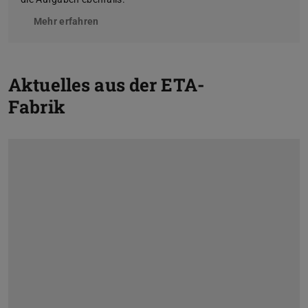
Mehr erfahren
Z
Aktuelles aus der ETA-
Fabrik
V