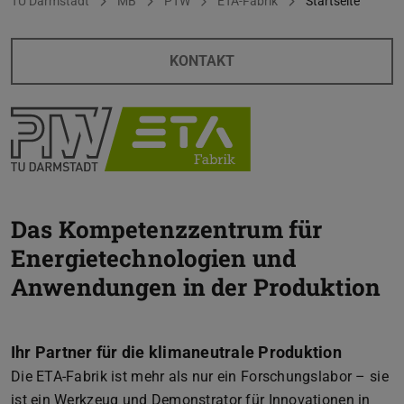
Sie befinden sich hier:
TU Darmstadt
MB
PTW
ETA-Fabrik
Startseite
KONTAKT
Das Kompetenzzentrum für
Energietechnologien und
Anwendungen in der Produktion
Ihr Partner für die klimaneutrale Produktion
Die ETA-Fabrik ist mehr als nur ein Forschungslabor – sie
ist ein Werkzeug und Demonstrator für Innovationen in