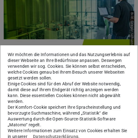
Bild: Gregor Schuster
Wir möchten die Informationen und das Nutzungserlebnis auf
KI für das Energiemanagement
dieser Webseite an Ihre Bedürfnisse anpassen. Deswegen
verwenden wir sog. Cookies. Sie können selbst entscheiden,
Mehr erfahren
welche Cookies genau bei Ihrem Besuch unserer Webseiten
gesetzt werden sollen.
Einige Cookies sind für den Abruf der Website notwendig,
damit diese auf Ihrem Endgerät richtig anzeigen werden
kann. Diese essentiellen Cookies können nicht abgewählt
werden.
Der Komfort-Cookie speichert Ihre Spracheinstellung und
bevorzugte Suchmaschine, während „Statistik“ die
Auswertung durch die Open-Source-Statistik-Software
„Matomo“ regelt.
Bild: Jan Hosan
Weitere Informationen zum Einsatz von Cookies erhalten Sie
in unserer
Datenschutzerklärung
.