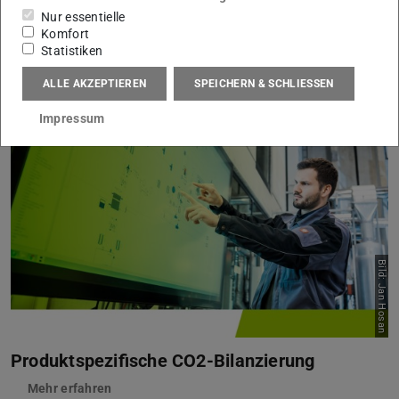
Nur essentielle
Komfort
Statistiken
Strategien für die klimaneutrale Produktion
ALLE AKZEPTIEREN
SPEICHERN & SCHLIESSEN
Mehr erfahren
Impressum
Bild: Jan Hosan
Produktspezifische CO2-Bilanzierung
Mehr erfahren