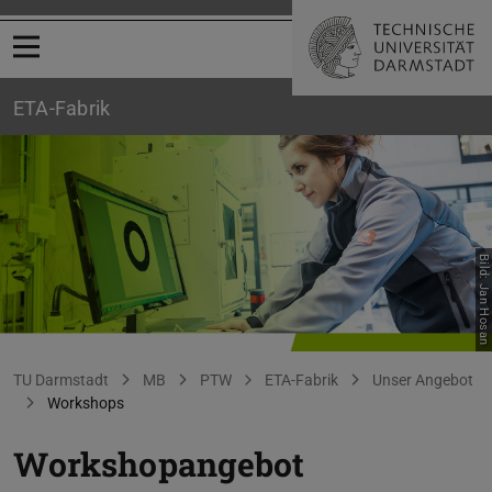
Menü öffnen
ETA-Fabrik
Bild: Jan Hosan
Übersicht Workshops
Sie befinden sich hier:
TU Darmstadt
MB
PTW
ETA-Fabrik
Unser Angebot
Workshops
Workshopangebot