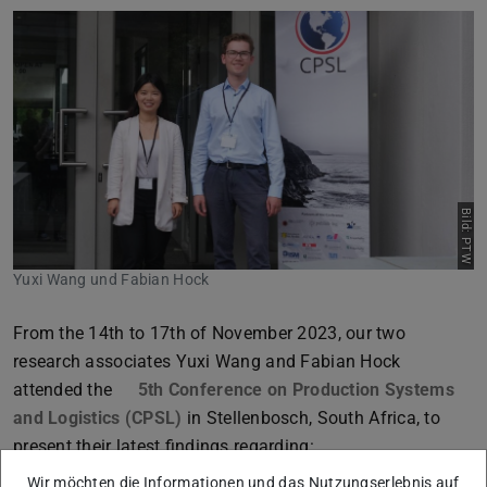
Zurück
Vor
Bild: PTW
Yuxi Wang und Fabian Hock
From the 14th to 17th of November 2023, our two
research associates Yuxi Wang and Fabian Hock
attended the
5th Conference on Production Systems
and Logistics (CPSL)
in Stellenbosch, South Africa, to
present their latest findings regarding:
Building a Knowledge Graph from Deviation
Wir möchten die Informationen und das Nutzungserlebnis auf