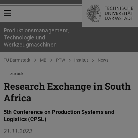
Menü öffnen
Produktionsmanagement,
Technologie und
Werkzeugmaschinen
Sie befinden sich hier:
TU Darmstadt
MB
PTW
Institut
News
zurück
Research Exchange in South
Africa
5th Conference on Production Systems and
Logistics (CPSL)
21.11.2023