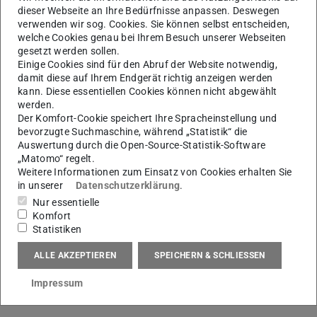
dieser Webseite an Ihre Bedürfnisse anpassen. Deswegen
Documentation for Problem-Solving on the Shop Floor
verwenden wir sog. Cookies. Sie können selbst entscheiden,
An Approach for Analysis of Human Interaction with
welche Cookies genau bei Ihrem Besuch unserer Webseiten
gesetzt werden sollen.
Worker Assistance Systems based on Eye Tracking and
Einige Cookies sind für den Abruf der Website notwendig,
Motion Capturing
damit diese auf Ihrem Endgerät richtig anzeigen werden
kann. Diese essentiellen Cookies können nicht abgewählt
In addition to inspiring keynotes, the focus of the
werden.
conference was on networking and exchanging ideas with
Der Komfort-Cookie speichert Ihre Spracheinstellung und
other scientists in the field of production research. We are
bevorzugte Suchmaschine, während „Statistik“ die
Auswertung durch die Open-Source-Statistik-Software
looking forward to seeing more PTW scientific
„Matomo“ regelt.
publications presented at international conferences in the
Weitere Informationen zum Einsatz von Cookies erhalten Sie
in unserer
Datenschutzerklärung
.
future!
Nur essentielle
Komfort
Statistiken
Ihr Kontakt am PTW
ALLE AKZEPTIEREN
SPEICHERN & SCHLIESSEN
Yuxi Wang M.Sc.
Impressum