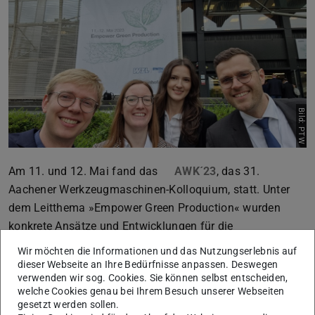
Bild: PTW
Am 11. und 12. Mai fand das
AWK´23
, das 31.
Aachener Werkzeugmaschinen-Kolloquium, statt. Unter
dem Leitthema »Empower Green Production« wurden
konkrete Ansätze und Entwicklungen für die
Transformation zu einer nachhaltigeren, energie- und
Wir möchten die Informationen und das Nutzungserlebnis auf
ressourceneffizienten Industrie und Wirtschaft vorgestellt
dieser Webseite an Ihre Bedürfnisse anpassen. Deswegen
verwenden wir sog. Cookies. Sie können selbst entscheiden,
und diskutiert. Vom PTW hat je ein:e Vertreter:in aus jeder
welche Cookies genau bei Ihrem Besuch unserer Webseiten
Forschungsgruppe an der spannenden Veranstaltung
gesetzt werden sollen.