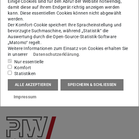
teilgenommen. Das waren von links nach rechts
Einige Cookies sind für den Abruf der Website notwendig,
damit diese auf Ihrem Endgerät richtig anzeigen werden
Magnus von Elling
,
Leonie Meldt
,
Ivana Valentina
kann. Diese essentiellen Cookies können nicht abgewählt
Ljubicic
und
Lars Petruschke
.
werden.
Der Komfort-Cookie speichert Ihre Spracheinstellung und
Wir freuen uns auf das nächste AWK in 3 Jahren!
bevorzugte Suchmaschine, während „Statistik“ die
Auswertung durch die Open-Source-Statistik-Software
„Matomo“ regelt.
Weitere Informationen zum Einsatz von Cookies erhalten Sie
Ihr Kontakt am PTW
in unserer
Datenschutzerklärung
.
Nur essentielle
Ivana Valentina Ljubicic M. Sc.
Komfort
Statistiken
ALLE AKZEPTIEREN
SPEICHERN & SCHLIESSEN
Impressum
KONTAKT