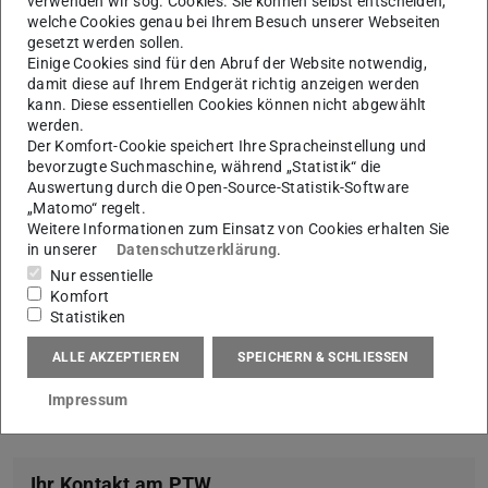
verwenden wir sog. Cookies. Sie können selbst entscheiden,
Zertifikatslehrgang entwickelt, der aktuell gefragtes Know-
welche Cookies genau bei Ihrem Besuch unserer Webseiten
gesetzt werden sollen.
how anwendungsorientiert vermittelt: 6 Module an 8
Einige Cookies sind für den Abruf der Website notwendig,
Tagen – mit Blick auf die Arbeitsorganisation gut verteilt
damit diese auf Ihrem Endgerät richtig anzeigen werden
über mehrere Monate.
kann. Diese essentiellen Cookies können nicht abgewählt
werden.
Themen sind:
Grundlagen Industrie 4.0, Umrüstung der
Der Komfort-Cookie speichert Ihre Spracheinstellung und
bevorzugte Suchmaschine, während „Statistik“ die
Produktion auf Industrie 4.0, Grundlagen der Künstlichen
Auswertung durch die Open-Source-Statistik-Software
Intelligenz, Wertstromanalyse, digitales Shopfloor
„Matomo“ regelt.
Management, Team4.0 – Barrieren abbauen / erfolgreich
Weitere Informationen zum Einsatz von Cookies erhalten Sie
in unserer
Datenschutzerklärung
.
arbeiten.
Nur essentielle
Darüber hinaus besteht die Möglichkeit ein Zertifikat der
Komfort
Statistiken
Technischen Universität Darmstadt zu erwerben.
Alle weiteren Informationen und Termine
(wird in neue
ALLE AKZEPTIEREN
SPEICHERN & SCHLIESSEN
⏰ Nächster Starttermin: 16. April 2024
Impressum
Ihr Kontakt am PTW