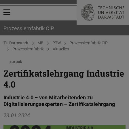
Menü öffnen
Prozesslernfabrik CiP
Sie befinden sich hier:
TU Darmstadt
MB
PTW
Prozesslernfabrik CiP
Prozesslernfabrik
Aktuelles
zurück
Zertifikatslehrgang Industrie
4.0
Industrie 4.0 – von Mitarbeitenden zu
Digitalisierungsexperten – Zertifikatslehrgang
23.01.2024