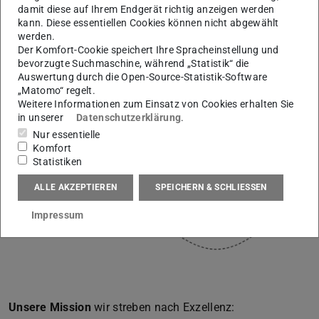
Gestaltung der Produktion von morgen zu leisten. Dabei
damit diese auf Ihrem Endgerät richtig anzeigen werden
setzen wir auf die drei Säulen der Resilienz,
kann. Diese essentiellen Cookies können nicht abgewählt
werden.
Reaktionsfähigkeit und Ressourceneffizienz. Dazu streben
Der Komfort-Cookie speichert Ihre Spracheinstellung und
wir nach Exzellenz auf unseren Handlungsfeldern,
bevorzugte Suchmaschine, während „Statistik“ die
Forschung, Lehre und Transfer.
Auswertung durch die Open-Source-Statistik-Software
„Matomo“ regelt.
Weitere Informationen zum Einsatz von Cookies erhalten Sie
in unserer
Datenschutzerklärung
.
Nur essentielle
Komfort
Statistiken
ALLE AKZEPTIEREN
SPEICHERN & SCHLIESSEN
Impressum
Unsere Mission
wir streben nach Exzellenz: