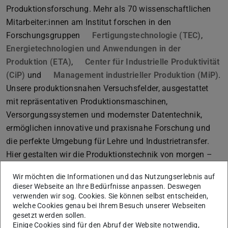
Produktionsforschung. Mehr als 70 wissenschaftlichen
Mitarbeiter:innen am Institut forschen in den
Forschungsgruppen
Fertigungstechnologie (TEC)
,
Energietechnologien und Anwendungen in der
Produktion (ETA)
,
Center für Industrielle Produktivität
(CiP)
und
Management industrieller Produktion (MiP)
.
Unsere produktionsnahen Versuchsfelder, ausgestattet
mit repräsentativen Produktionsmaschinen,
Versorgungssystemen und modernster Datentechnik,
ermöglichen innovative und praxisnahe Forschung und
die perfekte Umgebung für Lehre und Industrietransfer.
Hier gestalten wir die Produktionstechnik von morgen –
schon heute!
Wir möchten die Informationen und das Nutzungserlebnis auf
dieser Webseite an Ihre Bedürfnisse anpassen. Deswegen
verwenden wir sog. Cookies. Sie können selbst entscheiden,
Unsere Vision
ist es, durch richtungsweisende Forschung
welche Cookies genau bei Ihrem Besuch unserer Webseiten
und Innovation einen nachhaltigen Beitrag bei der
gesetzt werden sollen.
Einige Cookies sind für den Abruf der Website notwendig,