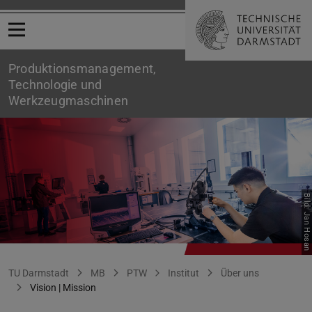
Menü öffnen
Produktionsmanagement,
Technologie und
Werkzeugmaschinen
Bild: Jan Hosan
Vision_Mission
Sie befinden sich hier:
TU Darmstadt
MB
PTW
Institut
Über uns
Vision | Mission