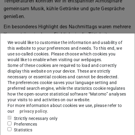
Temperaturen konnten wir in entspannter Atmosphäre
gemeinsam Musik, kühle Getränke und gute Gespräche
genießen.
Ein besonderes Highlight des Nachmittags waren mehrere
Kurzvorträge, in denen Einblicke in die Tätigkeiten von
HiWis und wissenschaftlichen Mitarbeitenden gegeben
We would like to customise the information and usability of
this website to your preferences and needs. To this end, we
wurden. Zudem durften wir in diesem Jahr den
use so-called cookies. Please choose which cookies you
ehemaligen PTW-ler Joscha Kaiser
von der
Intuitive
would like to enable when visiting our webpages.
Some of these cookies are required to load and correctly
Surgical Optics GmbH
als Gastredner begrüßen. In
display this website on your device. These are strictly
seinem Vortrag berichtete er anschaulich von seinem
necessary or essential cookies and cannot be deselected.
beruflichen Werdegang und seiner aktuellen Tätigkeit –
The preferences cookie saves your language setting and
preferred search engine, while the statistics cookie regulates
und stand im Anschluss für spannende Diskussionen zur
how the open-source statistical software “Matomo” analyses
Verfügung.
your visits to and activities on our website.
For more information about cookies we use, please refer to
Ein herzliches Dankeschön an alle, die zum Gelingen des
our
privacy policy
.
Festes beigetragen haben!
Strictly necessary only
Preferences
Statistics