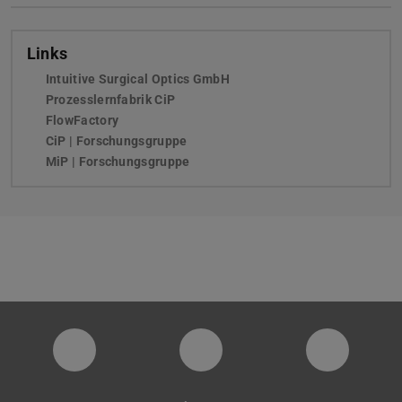
Links
Intuitive Surgical Optics GmbH
(wird in neuem Tab geöffnet
Prozesslernfabrik CiP
FlowFactory
CiP | Forschungsgruppe
MiP | Forschungsgruppe
PTW YouTube Kanal
PTW LinkedIn
Instagra