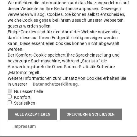
Wir möchten die Informationen und das Nutzungserlebnis auf
dieser Webseite an Ihre Bedürfnisse anpassen. Deswegen
Am Vortag hat sich das Konsortium mit der Planung der
verwenden wir sog. Cookies. Sie können selbst entscheiden,
letzten Monate von EuProGigant befasst. Letzte Schritte
welche Cookies genau bei Ihrem Besuch unserer Webseiten
werden finalisiert, die neusten Veröffentlichungen
gesetzt werden sollen.
Einige Cookies sind für den Abruf der Website notwendig,
geschrieben und Nachfolgeprojekte geplant.
damit diese auf Ihrem Endgerät richtig anzeigen werden
kann. Diese essentiellen Cookies können nicht abgewählt
Es liegen spannende Zeiten vor uns!
werden.
Weitere Informationen
LinkedIn
(wird in neuem Tab geö
Der Komfort-Cookie speichert Ihre Spracheinstellung und
bevorzugte Suchmaschine, während „Statistik“ die
Auswertung durch die Open-Source-Statistik-Software
„Matomo“ regelt.
Weitere Informationen zum Einsatz von Cookies erhalten Sie
Ihr Kontakt am PTW
in unserer
Datenschutzerklärung
.
Viktor Berchtenbreiter M. Sc.
Nur essentielle
Komfort
Statistiken
ALLE AKZEPTIEREN
SPEICHERN & SCHLIESSEN
KONTAKT
Impressum