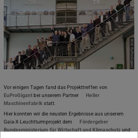
Zurück
Vor
Bild: EuProGigant
Vor einigen Tagen fand das Projekttreffen von
EuProGigant
(wird in neuem Tab geöffnet)
bei unserem Partner
Heller
Maschinenfabrik
(wird in neuem Tab geöffnet)
statt.
Hier konnten wir die neusten Ergebnisse aus unserem
Gaia-X-Leuchtturmprojekt dem
Fördergeber
Bundesministerium für Wirtschaft und Klimaschutz
(wird i
und
dem
Projektträger DLR-PT
(wird in neuem Tab geöffnet)
vorstellen.