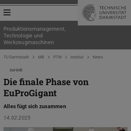
Menü öffnen
Produktionsmanagement,
Technologie und
Werkzeugmaschinen
Sie befinden sich hier:
TU Darmstadt
MB
PTW
Institut
News
zurück
Die finale Phase von
EuProGigant
Alles fügt sich zusammen
14.02.2025