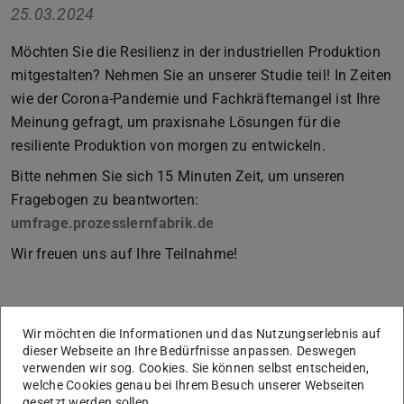
25.03.2024
Möchten Sie die Resilienz in der industriellen Produktion
mitgestalten? Nehmen Sie an unserer Studie teil! In Zeiten
wie der Corona-Pandemie und Fachkräftemangel ist Ihre
Meinung gefragt, um praxisnahe Lösungen für die
resiliente Produktion von morgen zu entwickeln.
Bitte nehmen Sie sich 15 Minuten Zeit, um unseren
Fragebogen zu beantworten:
umfrage.prozesslernfabrik.de
Wir freuen uns auf Ihre Teilnahme!
Wir möchten die Informationen und das Nutzungserlebnis auf
dieser Webseite an Ihre Bedürfnisse anpassen. Deswegen
verwenden wir sog. Cookies. Sie können selbst entscheiden,
welche Cookies genau bei Ihrem Besuch unserer Webseiten
gesetzt werden sollen.