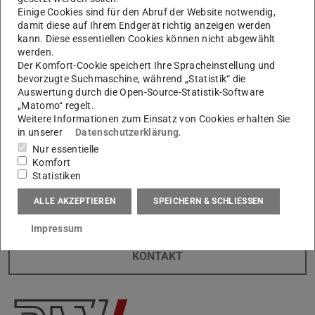
Bild: PTW, Staufen, Flex4Res
Einige Cookies sind für den Abruf der Website notwendig,
damit diese auf Ihrem Endgerät richtig anzeigen werden
kann. Diese essentiellen Cookies können nicht abgewählt
werden.
Der Komfort-Cookie speichert Ihre Spracheinstellung und
bevorzugte Suchmaschine, während „Statistik“ die
Auswertung durch die Open-Source-Statistik-Software
Umfrageleiter
„Matomo“ regelt.
Weitere Informationen zum Einsatz von Cookies erhalten Sie
in unserer
Datenschutzerklärung
.
Nur essentielle
Ihr Kontakt am PTW
Komfort
Statistiken
Leonie Meldt M.Sc.
ALLE AKZEPTIEREN
SPEICHERN & SCHLIESSEN
Impressum
KONTAKT