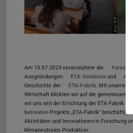
Pause
Am 13.07.2023 veranstaltete die
Forschu
Ausgründungen
ETA-Solutions
(wird in n
und
eta
Geschichte der
ETA-Fabrik
. Mit unseren 
Wirtschaft blickten wir auf die gemeinsamen
wir uns seit der Errichtung der ETA-Fabrik 
betreuten
(wird in neuem Tab geöffnet)
Projekts „ETA-Fabrik“ beschäftigte
Aktivitäten und Innovationen in Forschung un
klimaneutralen Produktion.