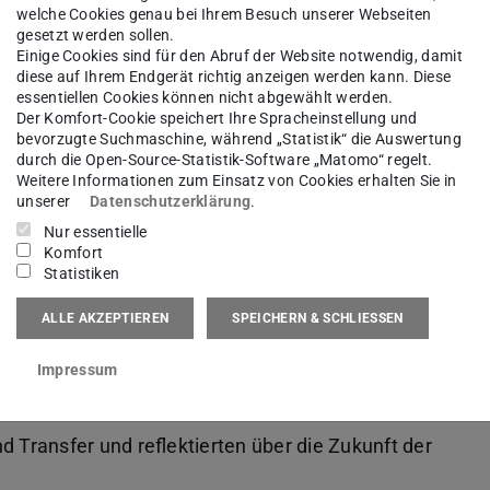
welche Cookies genau bei Ihrem Besuch unserer Webseiten
gesetzt werden sollen.
Einige Cookies sind für den Abruf der Website notwendig, damit
diese auf Ihrem Endgerät richtig anzeigen werden kann. Diese
essentiellen Cookies können nicht abgewählt werden.
Der Komfort-Cookie speichert Ihre Spracheinstellung und
bevorzugte Suchmaschine, während „Statistik“ die Auswertung
durch die Open-Source-Statistik-Software „Matomo“ regelt.
Weitere Informationen zum Einsatz von Cookies erhalten Sie in
unserer
Datenschutzerklärung
.
Nur essentielle
ngsgruppe ETA
gemeinsam mit den
Komfort
Statistiken
euem Tab geöffnet)
lytics
(wird in neuem Tab geöffnet)
eine Feier zum Anlass der 10-jährigen
Wegbegleitern aus Politik, Wissenschaft und
ALLE AKZEPTIEREN
SPEICHERN & SCHLIESSEN
 Projekte und Entwicklungen zurück, mit denen
Impressum
im Rahmen des
BMWK-geförderten
(wird in neuem Tab
und
PtJ-
n. Wir diskutierten über unsere aktuellen
d Transfer und reflektierten über die Zukunft der