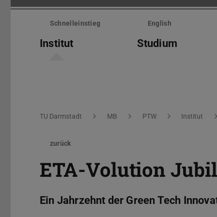
Menü
überspringen
Schnelleinstieg
English
Institut
Studium
Sie befinden sich hier:
TU Darmstadt
MB
PTW
Institut
zurück
ETA-Volution Jubi
Ein Jahrzehnt der Green Tech Innova