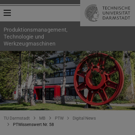
Menü öffnen
Produktionsmanagement,
Technologie und
Werkzeugmaschinen
PTWissenswert | Nr. 58
Sie befinden sich hier:
TU Darmstadt
MB
PTW
Digital News
PTWissenswert Nr. 58