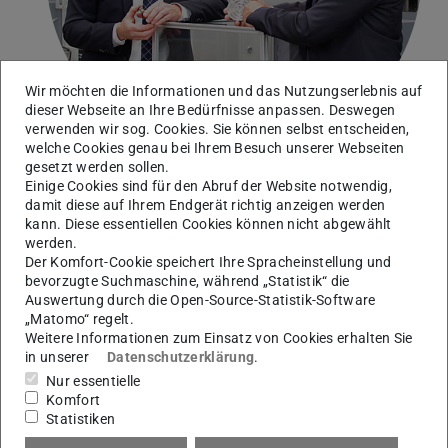
Wir möchten die Informationen und das Nutzungserlebnis auf
dieser Webseite an Ihre Bedürfnisse anpassen. Deswegen
verwenden wir sog. Cookies. Sie können selbst entscheiden,
welche Cookies genau bei Ihrem Besuch unserer Webseiten
gesetzt werden sollen.
Einige Cookies sind für den Abruf der Website notwendig,
Ihre PTW Institutsleitung
damit diese auf Ihrem Endgerät richtig anzeigen werden
kann. Diese essentiellen Cookies können nicht abgewählt
werden.
Prof. Dr.-Ing. Joachim Metternich
Der Komfort-Cookie speichert Ihre Spracheinstellung und
bevorzugte Suchmaschine, während „Statistik“ die
Auswertung durch die Open-Source-Statistik-Software
„Matomo“ regelt.
Jahresbericht 2021 veröffentlicht
Weitere Informationen zum Einsatz von Cookies erhalten Sie
in unserer
Datenschutzerklärung
.
Nur essentielle
Wir haben unseren Jahresbericht auch dieses Jahr wieder
Komfort
im neuen Format veröffentlicht. Den kompletten
Statistiken
Jahresbericht finden Sie
hier
.