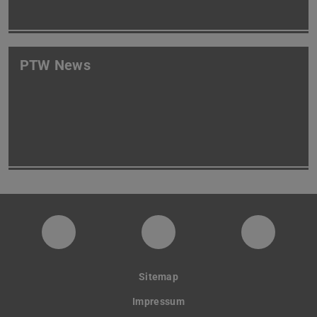
PTW News
PTW YouTube Kanal
PTW LinkedIn
Instagra
Sitemap
Impressum