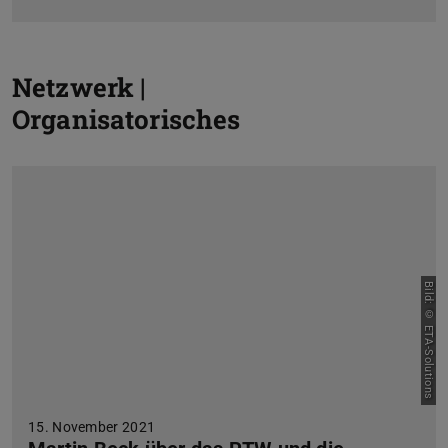
Z
Netzwerk |
Organisatorisches
V
Bild: © ETA-Solutions
15. November 2021