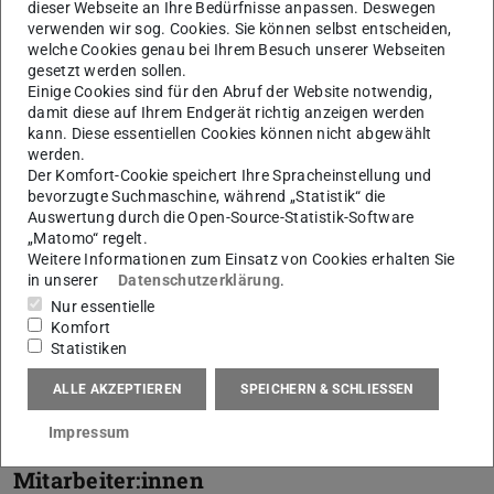
dieser Webseite an Ihre Bedürfnisse anpassen. Deswegen
Prof. Dr.-Ing. J. Metternich Institutsleiter PTW
verwenden wir sog. Cookies. Sie können selbst entscheiden,
welche Cookies genau bei Ihrem Besuch unserer Webseiten
Die Prozesslernfabrik CiP ist Ihr Partner für die
gesetzt werden sollen.
schlanke, digitale Transformation
Einige Cookies sind für den Abruf der Website notwendig,
damit diese auf Ihrem Endgerät richtig anzeigen werden
Vitae Prof. Dr.-Ing. J. Metternich
kann. Diese essentiellen Cookies können nicht abgewählt
werden.
Der Komfort-Cookie speichert Ihre Spracheinstellung und
Team CiP
bevorzugte Suchmaschine, während „Statistik“ die
Auswertung durch die Open-Source-Statistik-Software
„Matomo“ regelt.
Weitere Informationen zum Einsatz von Cookies erhalten Sie
in unserer
Datenschutzerklärung
.
Leitung
Nur essentielle
Komfort
Statistiken
Assistenz
ALLE AKZEPTIEREN
SPEICHERN & SCHLIESSEN
Impressum
Wissenschaftliche
Mitarbeiter:innen