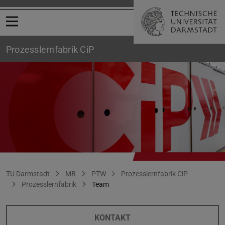
Menü öffnen
Prozesslernfabrik CiP
Team
Sie befinden sich hier:
TU Darmstadt
MB
PTW
Prozesslernfabrik CiP
Prozesslernfabrik
Team
KONTAKT