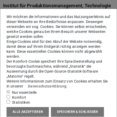
Institut für Produktionsmanagement, Technologie
und Werkzeugmaschinen
Wir möchten die Informationen und das Nutzungserlebnis auf
Ehemaliger wissenschaftlicher Mitarbeiter
dieser Webseite an Ihre Bedürfnisse anpassen. Deswegen
verwenden wir sog. Cookies. Sie können selbst entscheiden,
welche Cookies genau bei Ihrem Besuch unserer Webseiten
Kontakt
gesetzt werden sollen.
Einige Cookies sind für den Abruf der Website notwendig,
L1|01
damit diese auf Ihrem Endgerät richtig anzeigen werden
Otto-Berndt-Straße 2
kann. Diese essentiellen Cookies können nicht abgewählt
werden.
64287
Darmstadt
Der Komfort-Cookie speichert Ihre Spracheinstellung und
bevorzugte Suchmaschine, während „Statistik“ die
Links
Auswertung durch die Open-Source-Statistik-Software
„Matomo“ regelt.
Forschungs- und Lernfabrik | FlowFactory
Weitere Informationen zum Einsatz von Cookies erhalten Sie
Schlanke Produktion | Prozesslernfabrik CiP
in unserer
Datenschutzerklärung
.
Nur essentielle
Komfort
Statistiken
Network
ALLE AKZEPTIEREN
SPEICHERN & SCHLIESSEN
Linkedin
(wird in neuem Tab geöffnet)