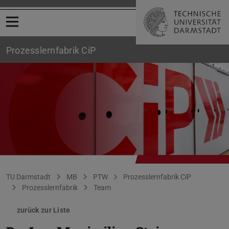
Menü öffnen
Prozesslernfabrik CiP
Sie befinden sich hier:
TU Darmstadt
MB
PTW
Prozesslernfabrik CiP
Prozesslernfabrik
Team
zurück zur Liste