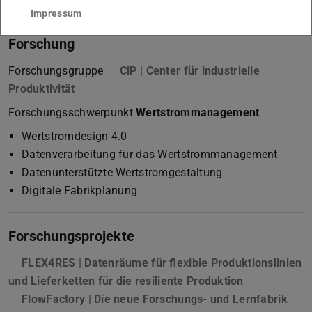
Impressum
Forschung
Forschungsgruppe
CiP | Center für industrielle
Produktivität
Forschungsschwerpunkt
Wertstrommanagement
Wertstromdesign 4.0
Datenverarbeitung für das Wertstrommanagement
Datenunterstützte Wertstromgestaltung
Digitale Fabrikplanung
Forschungsprojekte
FLEX4RES | Datenräume für flexible Produktionslinien
und Lieferketten für die resiliente Produktion
FlowFactory | Die neue Forschungs- und Lernfabrik