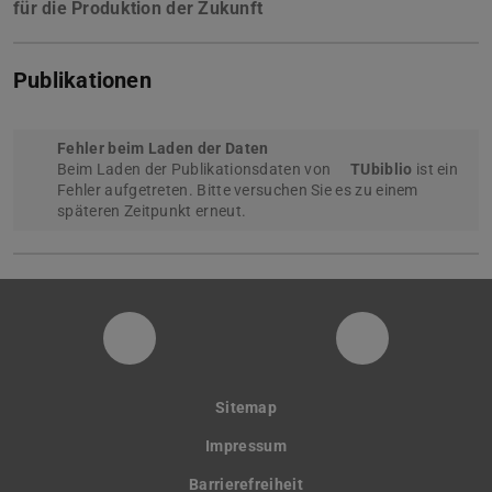
für die Produktion der Zukunft
Publikationen
Fehler beim Laden der Daten
Beim Laden der Publikationsdaten von
TUbiblio
ist ein
Fehler aufgetreten. Bitte versuchen Sie es zu einem
späteren Zeitpunkt erneut.
PTW YouTube Kanal
PTW LinkedI
Sitemap
Impressum
Barrierefreiheit