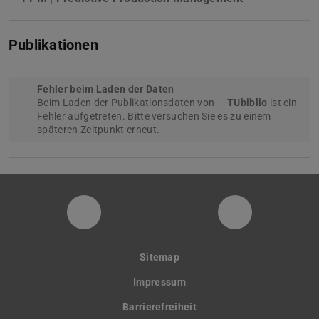
Publikationen
Fehler beim Laden der Daten
Beim Laden der Publikationsdaten von
TUbiblio
ist ein
Fehler aufgetreten. Bitte versuchen Sie es zu einem
späteren Zeitpunkt erneut.
PTW YouTube Kanal
PTW LinkedI
Sitemap
Impressum
Barrierefreiheit