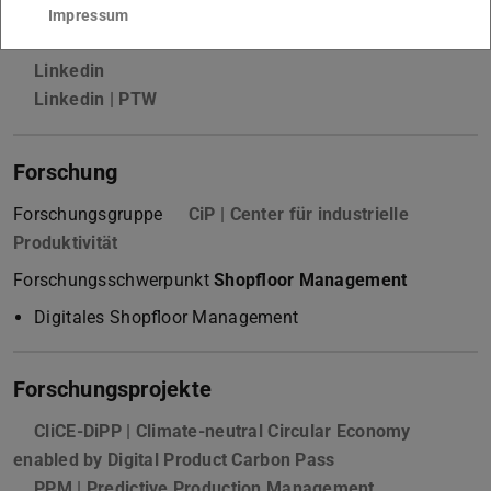
Impressum
Network
Linkedin
(wird in neuem Tab geöffnet)
Linkedin | PTW
(wird in neuem Tab geöffnet)
Forschung
Forschungsgruppe
CiP | Center für industrielle
Produktivität
Forschungsschwerpunkt
Shopfloor Management
Digitales Shopfloor Management
Forschungsprojekte
CliCE-DiPP | Climate-neutral Circular Economy
enabled by Digital Product Carbon Pass
PPM | Predictive Production Management