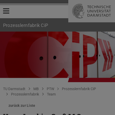
Menü öffnen
Prozesslernfabrik CiP
Sie befinden sich hier:
TU Darmstadt
MB
PTW
Prozesslernfabrik CiP
Prozesslernfabrik
Team
zurück zur Liste