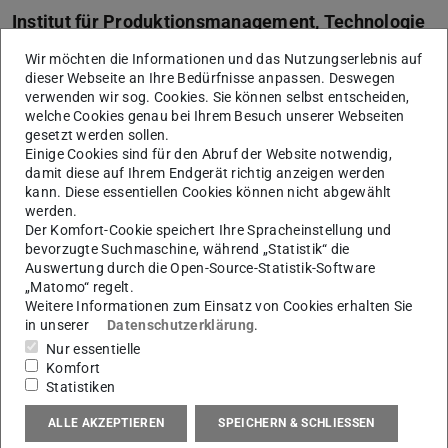
Institut für Produktionsmanagement, Technologie
und Werkzeugmaschinen
Wir möchten die Informationen und das Nutzungserlebnis auf
CiP | Center für industrielle Produktivität
dieser Webseite an Ihre Bedürfnisse anpassen. Deswegen
verwenden wir sog. Cookies. Sie können selbst entscheiden,
welche Cookies genau bei Ihrem Besuch unserer Webseiten
Kontakt
gesetzt werden sollen.
Einige Cookies sind für den Abruf der Website notwendig,
J.Gross@PTW.TU-Darmstadt.de
damit diese auf Ihrem Endgerät richtig anzeigen werden
kann. Diese essentiellen Cookies können nicht abgewählt
+49 6151 8229-632
werden.
+49 6151 8229-675
Der Komfort-Cookie speichert Ihre Spracheinstellung und
bevorzugte Suchmaschine, während „Statistik“ die
L1|01 231
Auswertung durch die Open-Source-Statistik-Software
Otto-Berndt-Straße 2
„Matomo“ regelt.
Weitere Informationen zum Einsatz von Cookies erhalten Sie
64287
Darmstadt
in unserer
Datenschutzerklärung
.
Nur essentielle
Links
Komfort
Statistiken
Schlanke Produktion | Prozesslernfabrik CiP
ALLE AKZEPTIEREN
SPEICHERN & SCHLIESSEN