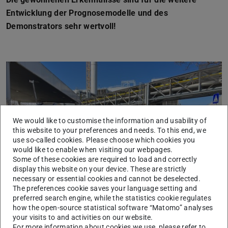
Entwicklung der Prognosemodelle und des
Demonstrators sehr wertvoll!
We would like to customise the information and usability of
this website to your preferences and needs. To this end, we
use so-called cookies. Please choose which cookies you
would like to enable when visiting our webpages.
Some of these cookies are required to load and correctly
display this website on your device. These are strictly
necessary or essential cookies and cannot be deselected.
The preferences cookie saves your language setting and
preferred search engine, while the statistics cookie regulates
how the open-source statistical software “Matomo” analyses
your visits to and activities on our website.
For more information about cookies we use, please refer to