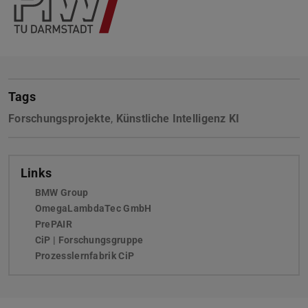
Tags
Forschungsprojekte
,
Künstliche Intelligenz KI
Links
BMW Group
(wird in neuem Tab geöffnet)
OmegaLambdaTec GmbH
(wird in neuem Tab geöffnet)
PrePAIR
CiP | Forschungsgruppe
Prozesslernfabrik CiP