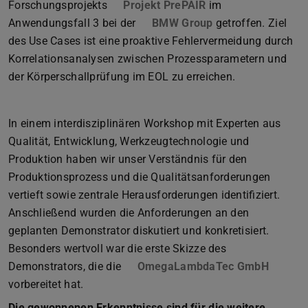
Forschungsprojekts
Projekt PrePAIR
im
Anwendungsfall 3 bei der
BMW Group
(wird in neuem Ta
getroffen. Ziel
des Use Cases ist eine proaktive Fehlervermeidung durch
Korrelationsanalysen zwischen Prozessparametern und
der Körperschallprüfung im EOL zu erreichen.
In einem interdisziplinären Workshop mit Experten aus
Qualität, Entwicklung, Werkzeugtechnologie und
Produktion haben wir unser Verständnis für den
Produktionsprozess und die Qualitätsanforderungen
vertieft sowie zentrale Herausforderungen identifiziert.
Anschließend wurden die Anforderungen an den
geplanten Demonstrator diskutiert und konkretisiert.
Besonders wertvoll war die erste Skizze des
Demonstrators, die die
OmegaLambdaTec GmbH
(wird i
vorbereitet hat.
Die gewonnenen Erkenntnisse sind für die weitere