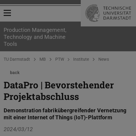
Open menu
Production Management,
Technology and Machine
Tools
You are here:
TU Darmstadt
MB
PTW
Institute
News
back
DataPro | Bevorstehender
Projektabschluss
Demonstration fabrikübergreifender Vernetzung
mit einer Internet of Things (IoT)-Plattform
2024/03/12