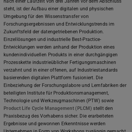
nach einer Laufzeit von drei Jahren vor dem Abschluss
steht, ist der Aufbau einer digitalen und physischen
Umgebung für den Wissenstransfer von
Forschungsergebnissen und Entwicklungstrends im
Zukunftsfeld der datengetriebenen Produktion.
Einzellösungen und industrielle Best-Practice-
Entwicklungen werden anhand der Produktion eines
kundenindividuellen Produkts in einer durchgängigen
Prozesskette industrieüblicher Fertigungsmaschinen
verzahnt und in einer offenen, auf Industriestandards
basierenden digitalen Plattform fusioniert. Die
Einbeziehung der Forschungslabore und Lernfabriken der
beteiligten Institute für Produktionsmanagement,
Technologie und Werkzeugmaschinen (PTW) sowie
Product Life Cycle Management (PLCM)
(wird in neuem Ta
stellt den
Praxisbezug des Vorhabens sicher. Die erarbeiteten
Ergebnisse und gewonnen Erkenntnisse werden
Unternehmen in Form von Workshops zugängig gemacht.