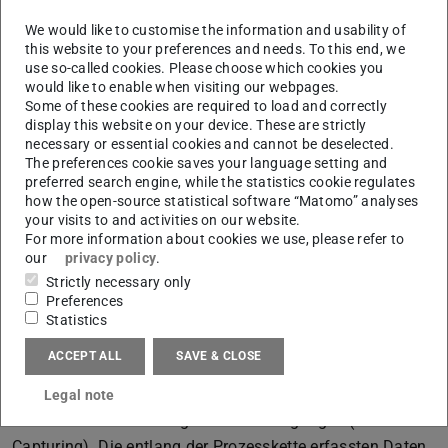
We would like to customise the information and usability of
this website to your preferences and needs. To this end, we
use so-called cookies. Please choose which cookies you
would like to enable when visiting our webpages.
Bild: PTW
Some of these cookies are required to load and correctly
display this website on your device. These are strictly
necessary or essential cookies and cannot be deselected.
Traceability-System inklusive Dashboard zur Datenaufnahme und
The preferences cookie saves your language setting and
-visualisierung
preferred search engine, while the statistics cookie regulates
how the open-source statistical software “Matomo” analyses
your visits to and activities on our website.
Im Bereich der Montage wird ein
For more information about cookies we use, please refer to
our
privacy policy
.
Werker*innenassistenzsystem eingesetzt, welches nach
Strictly necessary only
einer erfolgreich durchgeführten Nachrüstung auch Live-
Preferences
Informationen zur menschlichen Interaktion von
Statistics
Werker*innen mit dem System über OPC UA bereitstellt.
ACCEPT ALL
SAVE & CLOSE
Dies umfasst beispielsweise die Blickposition auf den
Bildschirm mit Montageanleitungen (Eyetracking) sowie
Legal note
das Aufzeichnen durchgeführter Bewegungen (Motion
Capturing). Die entlang der Prozesskette erfassten Daten