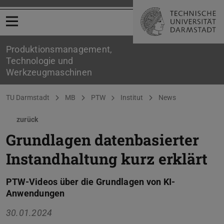
Menü öffnen
Produktionsmanagement,
Technologie und
Werkzeugmaschinen
Sie befinden sich hier:
TU Darmstadt
MB
PTW
Institut
News
zurück
Grundlagen datenbasierter
Instandhaltung kurz erklärt
PTW-Videos über die Grundlagen von KI-
Anwendungen
30.01.2024