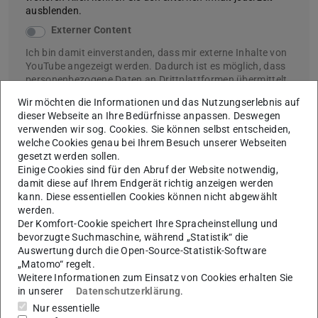
ausblenden.
Externer Content
Ich bin damit einverstanden, dass mir externe Inhalte von
YouTube angezeigt werden. Dadurch ist es möglich, dass
personenbezogene Daten an Drittplattformen übermittelt
werden. Weitere Informationen finden Sie in unserer
Wir möchten die Informationen und das Nutzungserlebnis auf
Datenschutzerklärung
.
dieser Webseite an Ihre Bedürfnisse anpassen. Deswegen
verwenden wir sog. Cookies. Sie können selbst entscheiden,
welche Cookies genau bei Ihrem Besuch unserer Webseiten
gesetzt werden sollen.
Einige Cookies sind für den Abruf der Website notwendig,
Prozesskette kontinuierlich kalt
damit diese auf Ihrem Endgerät richtig anzeigen werden
kann. Diese essentiellen Cookies können nicht abgewählt
werden.
Empfohlener externer Content
Der Komfort-Cookie speichert Ihre Spracheinstellung und
bevorzugte Suchmaschine, während „Statistik“ die
Wir haben für Sie einen externen Inhalt von YouTube
Auswertung durch die Open-Source-Statistik-Software
ausgewählt und möchten Ihnen diesen hier zeigen. Dazu
„Matomo“ regelt.
müssen Sie ihn mit einem Klick einblenden. Mit einem
Weitere Informationen zum Einsatz von Cookies erhalten Sie
weiteren Klick können Sie den externen Inhalt jederzeit
in unserer
Datenschutzerklärung
.
ausblenden.
Nur essentielle
Externer Content