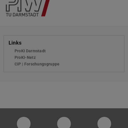
Links
ProKI Darmstadt
(wird in neuem Tab geöffnet)
ProKI-Netz
(wird in neuem Tab geöffnet)
CiP | Forschungsgruppe
PTW YouTube Kanal
PTW LinkedIn
Instagra