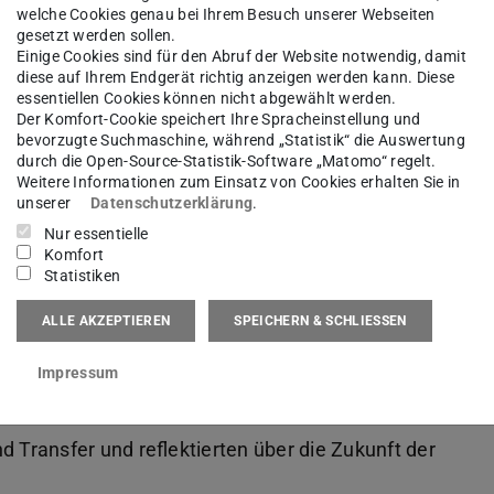
welche Cookies genau bei Ihrem Besuch unserer Webseiten
gesetzt werden sollen.
Einige Cookies sind für den Abruf der Website notwendig, damit
Bild: PTW
diese auf Ihrem Endgerät richtig anzeigen werden kann. Diese
essentiellen Cookies können nicht abgewählt werden.
Der Komfort-Cookie speichert Ihre Spracheinstellung und
bevorzugte Suchmaschine, während „Statistik“ die Auswertung
durch die Open-Source-Statistik-Software „Matomo“ regelt.
Weitere Informationen zum Einsatz von Cookies erhalten Sie in
unserer
Datenschutzerklärung
.
Nur essentielle
ngsgruppe ETA
gemeinsam mit den
Komfort
Statistiken
euem Tab geöffnet)
lytics
(wird in neuem Tab geöffnet)
eine Feier zum Anlass der 10-jährigen
Wegbegleitern aus Politik, Wissenschaft und
ALLE AKZEPTIEREN
SPEICHERN & SCHLIESSEN
 Projekte und Entwicklungen zurück, mit denen
Impressum
im Rahmen des
BMWK-geförderten
(wird in neuem Tab
und
PtJ-
n. Wir diskutierten über unsere aktuellen
d Transfer und reflektierten über die Zukunft der