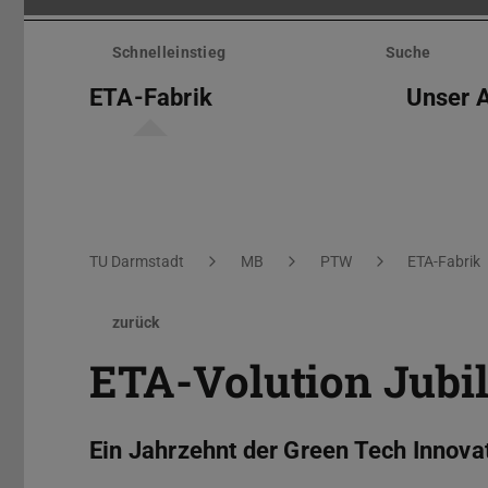
Menü
überspringen
Schnelleinstieg
Suche
ETA-Fabrik
Unser 
Sie befinden sich hier:
TU Darmstadt
MB
PTW
ETA-Fabrik
zurück
ETA-Volution Jubi
Ein Jahrzehnt der Green Tech Innova