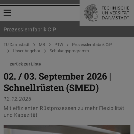
Menü öffnen
Prozesslernfabrik CiP
Sie befinden sich hier:
TU Darmstadt
MB
PTW
Prozesslernfabrik CiP
Unser Angebot
Schulungsprogramm
zurück zur Liste
02. / 03. September 2026 |
Schnellrüsten (SMED)
12.12.2025
Mit effizienten Rüstprozessen zu mehr Flexibilität
und Kapazität