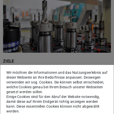
ZIELE
SMED-Methode erfolgreich im eigenen Unternehmen
Wir möchten die Informationen und das Nutzungserlebnis auf
anwenden
dieser Webseite an Ihre Bedürfnisse anpassen. Deswegen
verwenden wir sog. Cookies. Sie können selbst entscheiden,
Einen optimierten Rüstvorgang für nachhaltige
welche Cookies genau bei Ihrem Besuch unserer Webseiten
Implementierung standardisieren
gesetzt werden sollen.
Einige Cookies sind für den Abruf der Website notwendig,
INHALTE
damit diese auf Ihrem Endgerät richtig anzeigen werden
kann. Diese essentiellen Cookies können nicht abgewählt
Einführung in SMED (Single Minute Exchange of Die)
werden.
SMED-Simulation