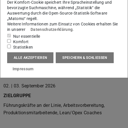
Der Komfort-Cookie speichert Ihre Spracheinstellung und
Durchführung der Methode an einer Maschine in der
bevorzugte Suchmaschine, während „Statistik“ die
Auswertung durch die Open-Source-Statistik-Software
Prozesslernfabrik CiP
„Matomo“ regelt.
Analyse der Arbeitsschritte
Weitere Informationen zum Einsatz von Cookies erhalten Sie
Zeitaufnahme
in unserer
Datenschutzerklärung
.
Nur essentielle
Aufnahme der Laufwege
Komfort
Systematische Verbesserung des Rüstprozesses
Statistiken
durch die Anwendung der SMED-Methode
ALLE AKZEPTIEREN
SPEICHERN & SCHLIESSEN
Transferaufgabe: Anwendungsfall im eigenen
Unternehmen
Impressum
TERMINE
02. | 03. September 2026
ZIELGRUPPE
Führungskräfte an der Linie, Arbeitsvorbereitung,
Produktionsmitarbeitende, Lean/Opex Coaches