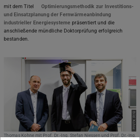
mit dem Titel
Optimierungsmethodik zur Investitions-
und Einsatzplanung der Fernwärmeanbindung
industrieller Energiesysteme
(wird in neuem Tab geöffnet)
präsentiert und die
anschließende mündliche Doktorprüfung erfolgreich
bestanden.
Bild: Kohne
Thomas Kohne mit Prof. Dr.-Ing. Stefan Niessen und Prof. Dr.-Ing.