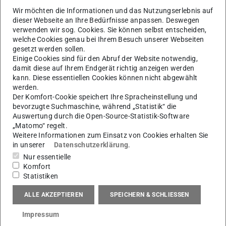
Matthias Weigold
Wir möchten die Informationen und das Nutzungserlebnis auf
dieser Webseite an Ihre Bedürfnisse anpassen. Deswegen
verwenden wir sog. Cookies. Sie können selbst entscheiden,
Herr Tobias Biegel
: am 13.12. hat er seine Dissertation
welche Cookies genau bei Ihrem Besuch unserer Webseiten
mit dem Titel
A self-supervised learning approach for
gesetzt werden sollen.
Einige Cookies sind für den Abruf der Website notwendig,
multivariate statistical in-process control in discrete
damit diese auf Ihrem Endgerät richtig anzeigen werden
manufacturing processes
(wird in neuem Tab geöffnet)
präsentiert und die
kann. Diese essentiellen Cookies können nicht abgewählt
anschließende mündliche Doktorprüfung erfolgreich
werden.
Der Komfort-Cookie speichert Ihre Spracheinstellung und
bestanden.
bevorzugte Suchmaschine, während „Statistik“ die
Auswertung durch die Open-Source-Statistik-Software
„Matomo“ regelt.
Weitere Informationen zum Einsatz von Cookies erhalten Sie
in unserer
Datenschutzerklärung
.
Nur essentielle
Komfort
Statistiken
ALLE AKZEPTIEREN
SPEICHERN & SCHLIESSEN
Impressum