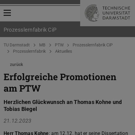
Menü öffnen
Prozesslernfabrik CiP
Sie befinden sich hier:
TU Darmstadt
MB
PTW
Prozesslernfabrik CiP
Prozesslernfabrik
Aktuelles
zurück
Erfolgreiche Promotionen
am PTW
Herzlichen Glückwunsch an Thomas Kohne und
Tobias Biegel
21.12.2023
Herr Thomas Kohne
: am 12.12. hat er seine Dissertation