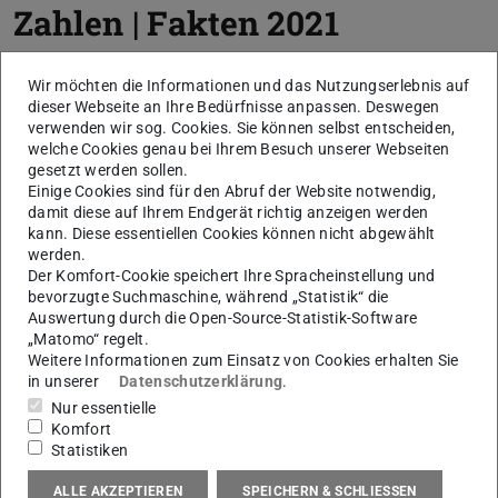
Zahlen | Fakten 2021
Unsere Grafik Zahlen | Fakten liefert als interaktives
Wir möchten die Informationen und das Nutzungserlebnis auf
Element einen schnellen, quantitativen Überblick.
dieser Webseite an Ihre Bedürfnisse anpassen. Deswegen
Bitte klicken Sie auf die Grafik.
verwenden wir sog. Cookies. Sie können selbst entscheiden,
welche Cookies genau bei Ihrem Besuch unserer Webseiten
gesetzt werden sollen.
KONTAKT
Einige Cookies sind für den Abruf der Website notwendig,
damit diese auf Ihrem Endgerät richtig anzeigen werden
kann. Diese essentiellen Cookies können nicht abgewählt
werden.
Der Komfort-Cookie speichert Ihre Spracheinstellung und
bevorzugte Suchmaschine, während „Statistik“ die
Auswertung durch die Open-Source-Statistik-Software
„Matomo“ regelt.
Weitere Informationen zum Einsatz von Cookies erhalten Sie
in unserer
Datenschutzerklärung
.
Nur essentielle
Komfort
Statistiken
ALLE AKZEPTIEREN
SPEICHERN & SCHLIESSEN