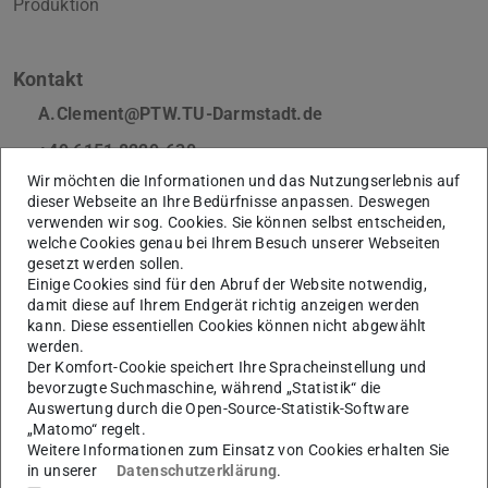
Produktion
Kontakt
A.Clement@PTW.TU-Darmstadt.de
+49 6151 8229-630
+49 6151 8229-675
Wir möchten die Informationen und das Nutzungserlebnis auf
dieser Webseite an Ihre Bedürfnisse anpassen. Deswegen
L6|03 (ETA-Fabrik) 103
verwenden wir sog. Cookies. Sie können selbst entscheiden,
welche Cookies genau bei Ihrem Besuch unserer Webseiten
Eugen-Kogon-Straße 4
gesetzt werden sollen.
64287
Darmstadt
Einige Cookies sind für den Abruf der Website notwendig,
damit diese auf Ihrem Endgerät richtig anzeigen werden
Links
kann. Diese essentiellen Cookies können nicht abgewählt
werden.
Klimaneutrale Produktion | ETA-Fabrik
Der Komfort-Cookie speichert Ihre Spracheinstellung und
bevorzugte Suchmaschine, während „Statistik“ die
Auswertung durch die Open-Source-Statistik-Software
„Matomo“ regelt.
Network
Weitere Informationen zum Einsatz von Cookies erhalten Sie
in unserer
Datenschutzerklärung
.