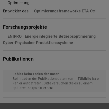
Optimierung
Entwickler des
Optimierungsframeworks ETA Ctrl
(wird 
Forschungsprojekte
ENIPRO | Energieintegrierte Betriebsoptimierung
Cyber-Physischer Produktionssysteme
Publikationen
Fehler beim Laden der Daten
Beim Laden der Publikationsdaten von
TUbiblio
ist ein
Fehler aufgetreten. Bitte versuchen Sie es zu einem
späteren Zeitpunkt erneut.