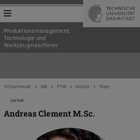
Menü öffnen
Produktionsmanagement,
Technologie und
Werkzeugmaschinen
Sie befinden sich hier:
TU Darmstadt
MB
PTW
Institut
Team
zurück
Andreas Clement
M.Sc.