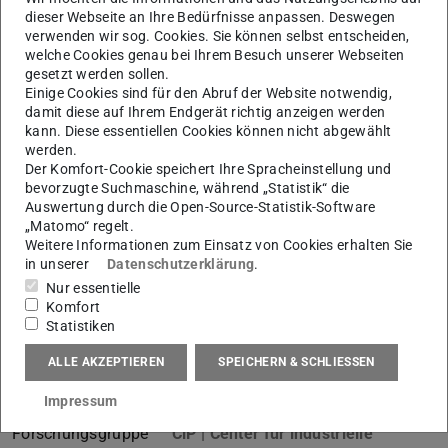
dieser Webseite an Ihre Bedürfnisse anpassen. Deswegen
verwenden wir sog. Cookies. Sie können selbst entscheiden,
Kontakt
welche Cookies genau bei Ihrem Besuch unserer Webseiten
gesetzt werden sollen.
L1|01
Einige Cookies sind für den Abruf der Website notwendig,
Otto-Berndt-Straße 2
damit diese auf Ihrem Endgerät richtig anzeigen werden
64287
Darmstadt
kann. Diese essentiellen Cookies können nicht abgewählt
werden.
Der Komfort-Cookie speichert Ihre Spracheinstellung und
Links
bevorzugte Suchmaschine, während „Statistik“ die
Schlanke Produktion | Prozesslernfabrik CiP
Auswertung durch die Open-Source-Statistik-Software
„Matomo“ regelt.
Weitere Informationen zum Einsatz von Cookies erhalten Sie
in unserer
Datenschutzerklärung
.
Network
Nur essentielle
Komfort
Statistiken
Linkedin
(wird in neuem Tab geöffnet)
ALLE AKZEPTIEREN
SPEICHERN & SCHLIESSEN
Forschung
Impressum
Forschungsgruppe
CiP | Center für industrielle