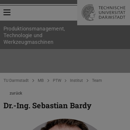
Menü öffnen
Produktionsmanagement,
Technologie und
Werkzeugmaschinen
Sie befinden sich hier:
TU Darmstadt
MB
PTW
Institut
Team
zurück
Dr.-Ing.
Sebastian Bardy