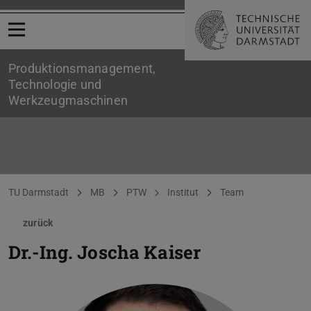
Menü öffnen
Produktionsmanagement,
Technologie und
Werkzeugmaschinen
Sie befinden sich hier:
TU Darmstadt
MB
PTW
Institut
Team
zurück
Dr.-Ing.
Joscha Kaiser