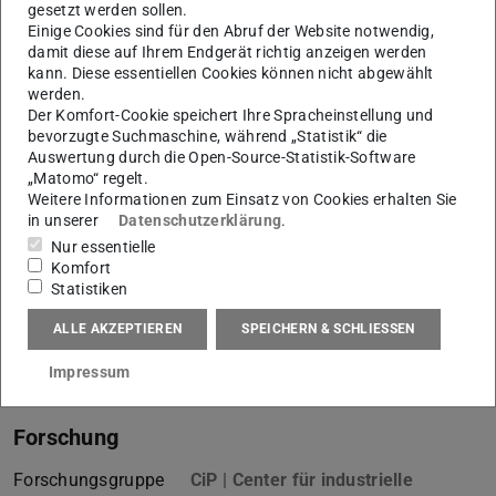
gesetzt werden sollen.
Einige Cookies sind für den Abruf der Website notwendig,
Kontakt
damit diese auf Ihrem Endgerät richtig anzeigen werden
kann. Diese essentiellen Cookies können nicht abgewählt
L1|01
werden.
Otto-Berndt-Straße 2
Der Komfort-Cookie speichert Ihre Spracheinstellung und
bevorzugte Suchmaschine, während „Statistik“ die
64287
Darmstadt
Auswertung durch die Open-Source-Statistik-Software
„Matomo“ regelt.
Links
Weitere Informationen zum Einsatz von Cookies erhalten Sie
in unserer
Datenschutzerklärung
.
www.prozesslernfabrik.de
Nur essentielle
Komfort
Statistiken
Network
ALLE AKZEPTIEREN
SPEICHERN & SCHLIESSEN
Linkedin
(wird in neuem Tab geöffnet)
Impressum
Forschung
Forschungsgruppe
CiP | Center für industrielle