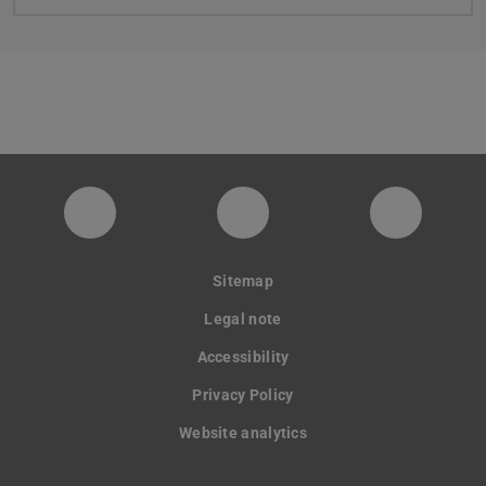
PTW YouTube Kanal
PTW LinkedIn
Instagra
Sitemap
Legal note
Accessibility
Privacy Policy
Website analytics