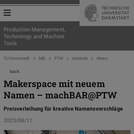
Open menu
Production Management,
Technology and Machine
Tools
You are here:
TU Darmstadt
MB
PTW
Institute
News
back
Makerspace mit neuem
Namen – machBAR@PTW
Preisverleihung für kreative Namensvorschläge
2025/08/11