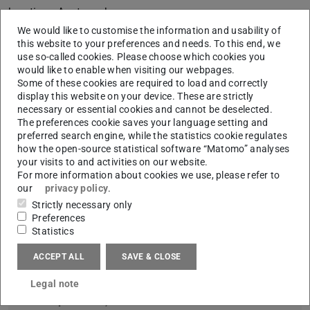
kreativen Austausch.
We would like to customise the information and usability of
Der glückliche Gewinner des Wettbewerbs – Leo Kiso –
this website to your preferences and needs. To this end, we
durfte sich über einen 3D-Drucker von Creality freuen.
use so-called cookies. Please choose which cookies you
would like to enable when visiting our webpages.
Weiterhin haben Johanna Krettek (vertreten durch
Some of these cookies are required to load and correctly
Thomas Schmidt) und Theo Grafe für ihre ähnlichen
display this website on your device. These are strictly
Namensvorschläge je ein praktisches Werkzeugset als
necessary or essential cookies and cannot be deselected.
The preferences cookie saves your language setting and
Trostpreis erhalten. Überreicht wurden die Preise von
preferred search engine, while the statistics cookie regulates
Prof. Metternich
persönlich – mit viel Lob für das
how the open-source statistical software “Matomo” analyses
Engagement aller Teilnehmenden.
your visits to and activities on our website.
For more information about cookies we use, please refer to
Vielen Dank an alle, die mitgemacht haben! Wir freuen
our
privacy policy
.
uns schon darauf, mit euch gemeinsam die
Strictly necessary only
Preferences
machBAR@PTW zum Leben zu erwecken.
Statistics
ACCEPT ALL
SAVE & CLOSE
Ihr Kontakt am PTW
Legal note
Phillip Bausch, M.Sc.