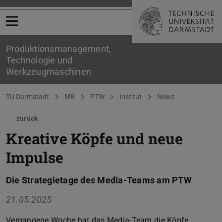
Menü öffnen
Produktionsmanagement,
Technologie und
Werkzeugmaschinen
Sie befinden sich hier:
TU Darmstadt
MB
PTW
Institut
News
zurück
Kreative Köpfe und neue
Impulse
Die Strategietage des Media-Teams am PTW
21.05.2025
Vergangene Woche hat das Media-Team die Köpfe