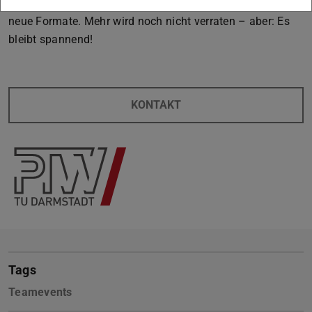
Perspektiven, Teamspirit und einem Koffer voller Ideen für
neue Formate. Mehr wird noch nicht verraten – aber: Es
bleibt spannend!
KONTAKT
Tags
Teamevents