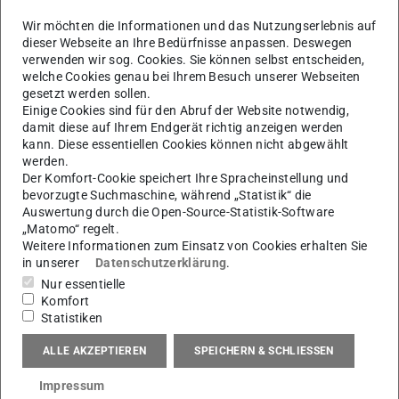
Wir möchten die Informationen und das Nutzungserlebnis auf
dieser Webseite an Ihre Bedürfnisse anpassen. Deswegen
verwenden wir sog. Cookies. Sie können selbst entscheiden,
welche Cookies genau bei Ihrem Besuch unserer Webseiten
gesetzt werden sollen.
Einige Cookies sind für den Abruf der Website notwendig,
damit diese auf Ihrem Endgerät richtig anzeigen werden
kann. Diese essentiellen Cookies können nicht abgewählt
Bild: PTW
werden.
Der Komfort-Cookie speichert Ihre Spracheinstellung und
bevorzugte Suchmaschine, während „Statistik“ die
Die Künstler*innen (v.li.n.re.): Arthur Stobert, Stephan Fiege,
Auswertung durch die Open-Source-Statistik-Software
Maria Hazara, Udo Kipper, Sibylle Scheibner, Anna-Lena Jordan
„Matomo“ regelt.
und Ghada Elserafi
Weitere Informationen zum Einsatz von Cookies erhalten Sie
in unserer
Datenschutzerklärung
.
Nur essentielle
Komfort
Und weil Denken hungrig macht, durfte auch das leibliche
Statistiken
Wohl nicht zu kurz kommen – gute Ideen brauchen
schließlich Energie!
ALLE AKZEPTIEREN
SPEICHERN & SCHLIESSEN
Unser Fazit:
Zwei inspirierende Tage voller neuer
Impressum