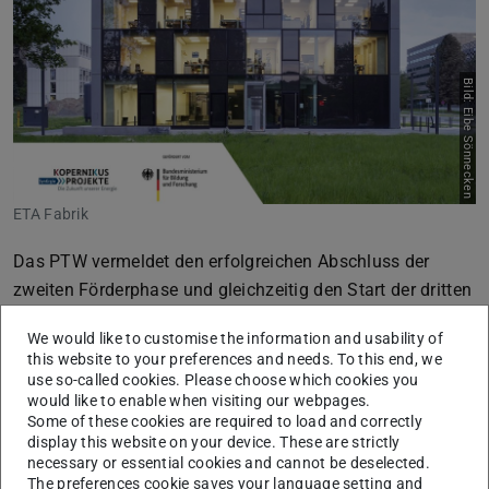
Bild: Eibe Sönnecken
ETA Fabrik
Das PTW vermeldet den erfolgreichen Abschluss der
zweiten Förderphase und gleichzeitig den Start der dritten
Phase des Forschungsprojektes
Kopernikus SynErgie
.
We would like to customise the information and usability of
Wir freuen uns in dem vom
BMBF
geförderten Projekt
this website to your preferences and needs. To this end, we
use so-called cookies. Please choose which cookies you
mit mehr als 70 Projektpartnern das Thema
would like to enable when visiting our webpages.
„Energieflexibilität in der Industrie“ weiter voranzutreiben
Some of these cookies are required to load and correctly
und in verschiedensten Branchen und Anwendungsfällen
display this website on your device. These are strictly
necessary or essential cookies and cannot be deselected.
in die Umsetzung zu bringen!
The preferences cookie saves your language setting and