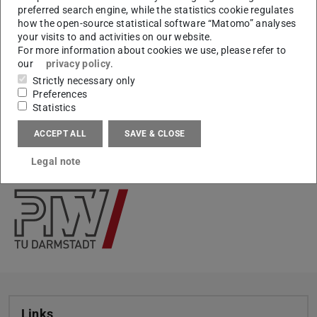
preferred search engine, while the statistics cookie regulates
how the open-source statistical software “Matomo” analyses
your visits to and activities on our website.
Ihr Kontakt am PTW
For more information about cookies we use, please refer to
our
privacy policy
.
Jan Zangenberg M. Sc.
Strictly necessary only
Preferences
Statistics
ACCEPT ALL
SAVE & CLOSE
KONTAKT
Legal note
Links