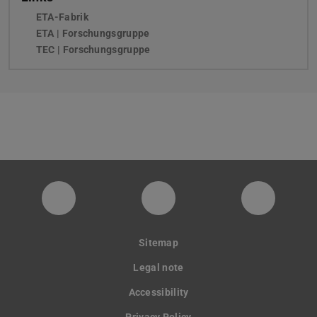
ETA-Fabrik
ETA | Forschungsgruppe
TEC | Forschungsgruppe
PTW YouTube Kanal
PTW LinkedIn
Instagra
Sitemap
Legal note
Accessibility
Privacy Policy