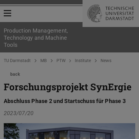
Open menu
Production Management,
Technology and Machine
Tools
You are here:
TU Darmstadt
MB
PTW
Institute
News
back
Forschungsprojekt SynErgie
Abschluss Phase 2 und Startschuss für Phase 3
2023/07/20