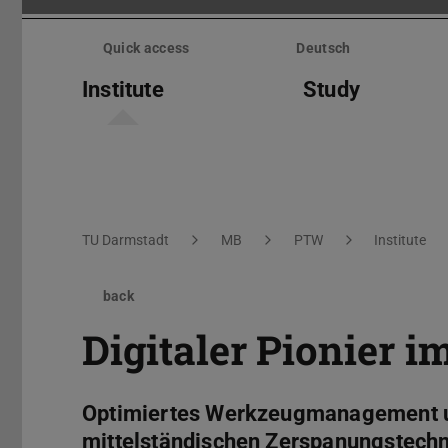
Skip
menu
Quick access
Deutsch
Institute
Study
You are here:
TU Darmstadt
MB
PTW
Institute
back
Digitaler Pionier
Optimiertes Werkzeugmanagement un
mittelständischen Zerspanungstechn