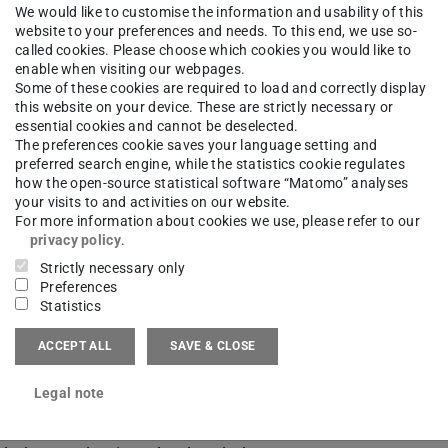
Digitale Pioniere kennenlernen“ beim
We would like to customise the information and usability of this
H und Co. KG
statt. Das Thema dieses Formats
website to your preferences and needs. To this end, we use so-
called cookies. Please choose which cookies you would like to
rojekts EnterPrise
, in dem es um das optimierte
enable when visiting our webpages.
Some of these cookies are required to load and correctly display
 Maintenance-Ansatz in der mittelständischen
this website on your device. These are strictly necessary or
der weiteren Konsortialpartner
Kopp
essential cookies and cannot be deselected.
The preferences cookie saves your language setting and
IT-Dienstleister) und der
Forschungsgruppe
preferred search engine, while the statistics cookie regulates
ine Learning) war das Ziel des Projekts die
how the open-source statistical software “Matomo” analyses
your visits to and activities on our website.
enderunternehmens AWB zu erhöhen und mittels
For more information about cookies we use, please refer to our
privacy policy
.
Ansatzes die Reststandzeiten der Werkzeuge zu
Strictly necessary only
nagement zu optimieren.
Preferences
Statistics
ACCEPT ALL
SAVE & CLOSE
swahl für eine geeignete Werkzeugmarkierung
zeuge,
Legal note
ability-Lösung in den Werkzeugkreislauf, um