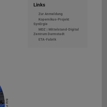
Links
Zur Anmeldung
(wird in neuem Tab geöffne
Kopernikus-Projekt
SynErgie
(wird in neuem Tab geöffnet)
MDZ | Mittelstand-Digital
Zentrum Darmstadt
(wird in neuem Tab geöffn
ETA-Fabrik
Bild: PTW