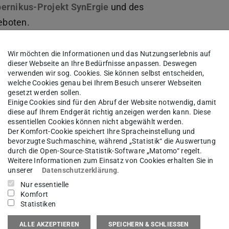
ernikus-Projekt SynErgie
(wird in neuem Tab geöffnet
und des
d in neuem Tab geöffnet)
eboten.
Wir möchten die Informationen und das Nutzungserlebnis auf
dieser Webseite an Ihre Bedürfnisse anpassen. Deswegen
verwenden wir sog. Cookies. Sie können selbst entscheiden,
welche Cookies genau bei Ihrem Besuch unserer Webseiten
gesetzt werden sollen.
Einige Cookies sind für den Abruf der Website notwendig, damit
diese auf Ihrem Endgerät richtig anzeigen werden kann. Diese
essentiellen Cookies können nicht abgewählt werden.
Der Komfort-Cookie speichert Ihre Spracheinstellung und
bevorzugte Suchmaschine, während „Statistik“ die Auswertung
durch die Open-Source-Statistik-Software „Matomo“ regelt.
Weitere Informationen zum Einsatz von Cookies erhalten Sie in
unserer
Datenschutzerklärung
.
Nur essentielle
Komfort
Statistiken
ALLE AKZEPTIEREN
SPEICHERN & SCHLIESSEN