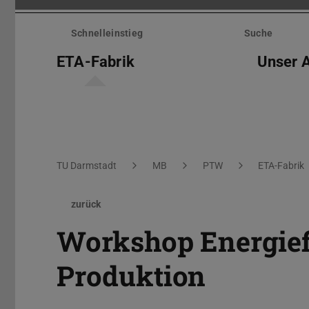
Menü
überspringen
Schnelleinstieg
Suche
ETA-Fabrik
Unser 
Sie befinden sich hier:
TU Darmstadt
MB
PTW
ETA-Fabrik
zurück
Workshop Energiefl
Produktion