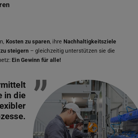
hren
n,
Kosten zu sparen
, ihre
Nachhaltigkeitsziele
zu steigern
– gleichzeitig unterstützen sie die
netz:
Ein Gewinn für alle!
”
mittelt
 in die
exibler
zesse.