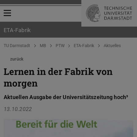
Menü öffnen
ETA-Fabrik
Sie befinden sich hier:
TU Darmstadt
MB
PTW
ETA-Fabrik
Aktuelles
zurück
Lernen in der Fabrik von
morgen
Aktuellen Ausgabe der Universitätszeitung hoch³
13.10.2022