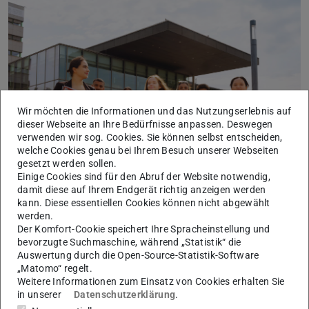
Wir möchten die Informationen und das Nutzungserlebnis auf
dieser Webseite an Ihre Bedürfnisse anpassen. Deswegen
verwenden wir sog. Cookies. Sie können selbst entscheiden,
Die Lernfabriken CiP, ETA und FlowFactory des PTW
welche Cookies genau bei Ihrem Besuch unserer Webseiten
gesetzt werden sollen.
wurden in der aktuellen Ausgabe der Universitätszeitung
Einige Cookies sind für den Abruf der Website notwendig,
hoch³ der Technische Universität Darmstadt vorgestellt.
damit diese auf Ihrem Endgerät richtig anzeigen werden
kann. Diese essentiellen Cookies können nicht abgewählt
Viel Spaß beim Lesen!
werden.
Hier geht es zur Ausgabe!
Der Komfort-Cookie speichert Ihre Spracheinstellung und
bevorzugte Suchmaschine, während „Statistik“ die
Auswertung durch die Open-Source-Statistik-Software
„Matomo“ regelt.
Weitere Informationen zum Einsatz von Cookies erhalten Sie
Ihr Kontakt am PTW
in unserer
Datenschutzerklärung
.
Christian Urnauer M. Sc.