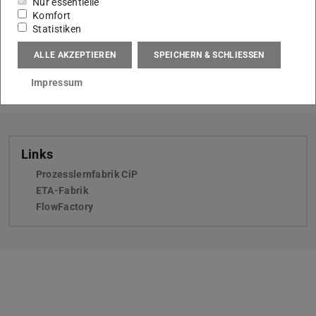
Nur essentielle
Komfort
Statistiken
ALLE AKZEPTIEREN
SPEICHERN & SCHLIESSEN
KONTAKT
Impressum
Links
Prozesslernfabrik CiP
ETA-Fabrik
FlowFactory