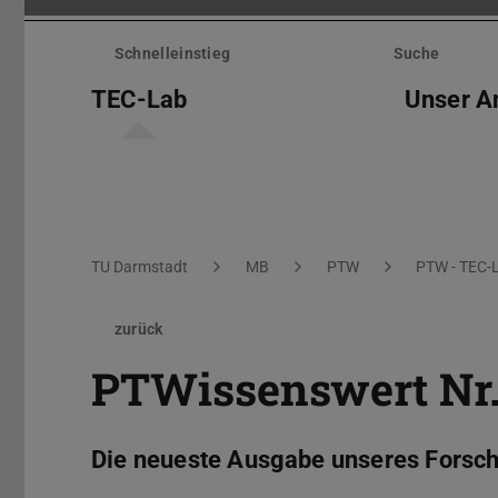
Menü
überspringen
Schnelleinstieg
Suche
TEC-Lab
Unser A
Sie befinden sich hier:
TU Darmstadt
MB
PTW
PTW - TEC-
zurück
PTWissenswert Nr. 
Die neueste Ausgabe unseres Forschu