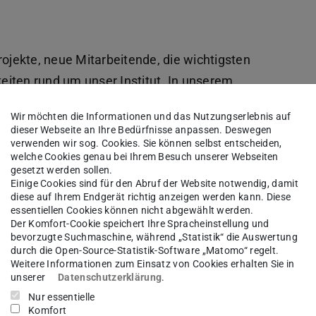
rojekte, neue Mitarbeitende, die wichtigsten
iten rund um unser Institut. In unserem
Zahlen, Daten, Fakten und ausgewählten
Wir möchten die Informationen und das Nutzungserlebnis auf
dieser Webseite an Ihre Bedürfnisse anpassen. Deswegen
verwenden wir sog. Cookies. Sie können selbst entscheiden,
welche Cookies genau bei Ihrem Besuch unserer Webseiten
gesetzt werden sollen.
Einige Cookies sind für den Abruf der Website notwendig, damit
diese auf Ihrem Endgerät richtig anzeigen werden kann. Diese
essentiellen Cookies können nicht abgewählt werden.
”
Der Komfort-Cookie speichert Ihre Spracheinstellung und
bevorzugte Suchmaschine, während „Statistik“ die Auswertung
auf Ihr
durch die Open-Source-Statistik-Software „Matomo“ regelt.
Weitere Informationen zum Einsatz von Cookies erhalten Sie in
nschen
unserer
Datenschutzerklärung
.
 Lesen!
Nur essentielle
Komfort