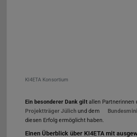
KI4ETA Konsortium
Ein besonderer Dank gilt
allen Partnerinnen
Projektträger Jülich
(wird in neuem Tab geöf
und dem
Bundesmini
diesen Erfolg ermöglicht haben.
Einen Überblick über KI4ETA mit ausgew