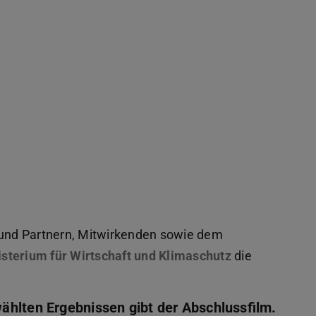
 und Partnern, Mitwirkenden sowie dem
fnet)
sterium für Wirtschaft und Klimaschutz
(wird in neuem
die
ählten Ergebnissen gibt der Abschlussfilm.