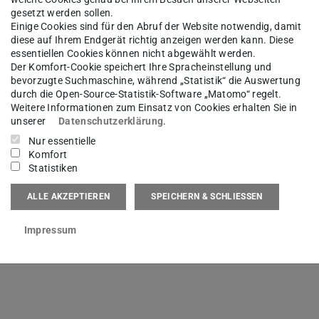
on von Strom- und Wärmenetzen sowie die Nutzung
gesetzt werden sollen.
xibilität. Abschließend setzte
Teilprojekt 7
die
Einige Cookies sind für den Abruf der Website notwendig, damit
diese auf Ihrem Endgerät richtig anzeigen werden kann. Diese
trielle Anwendungsfälle um und testete deren
essentiellen Cookies können nicht abgewählt werden.
Der Komfort-Cookie speichert Ihre Spracheinstellung und
Energieeinsparungen, um die Umsetzbarkeit in
bevorzugte Suchmaschine, während „Statistik“ die Auswertung
en.
durch die Open-Source-Statistik-Software „Matomo“ regelt.
Weitere Informationen zum Einsatz von Cookies erhalten Sie in
unserer
Datenschutzerklärung
.
Nur essentielle
Komfort
Statistiken
ALLE AKZEPTIEREN
SPEICHERN & SCHLIESSEN
Impressum