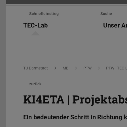
Menü
überspringen
Schnelleinstieg
Suche
TEC-Lab
Unser A
Sie befinden sich hier:
TU Darmstadt
MB
PTW
PTW - TEC-
zurück
KI4ETA | Projektab
Ein bedeutender Schritt in Richtung 