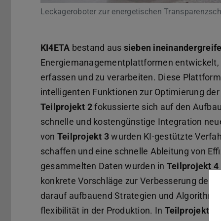
Leckageroboter zur energetischen Transparenzsc
KI4ETA
bestand aus
sieben ineinandergreif
Energiemanagementplattformen entwickelt, d
erfassen und zu verarbeiten. Diese Plattfor
intelligenten Funktionen zur Optimierung de
Teilprojekt 2
fokussierte sich auf den Aufbau e
schnelle und kostengünstige Integration ne
von
Teilprojekt 3
wurden KI-gestützte Verfah
schaffen und eine schnelle Ableitung von E
gesammelten Daten wurden in
Teilprojekt 4
konkrete Vorschläge zur Verbesserung der Ene
darauf aufbauend Strategien und Algorithmen
flexibilität in der Produktion. In
Teilprojekt 6
w