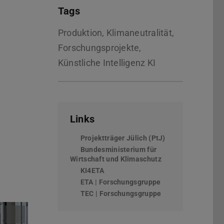
Tags
Produktion, Klimaneutralität,
Forschungsprojekte,
Künstliche Intelligenz KI
Links
Projektträger Jülich (PtJ)
(wird in neuem Ta
Bundesministerium für
Wirtschaft und Klimaschutz
(wird in neuem Tab
KI4ETA
ETA | Forschungsgruppe
TEC | Forschungsgruppe