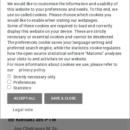
Station (SOS). Die SOS ist ein modulares Produkt
We would like to customise the information and usability of
bestehend aus einer Grundplatte und den vier Modulen:
this website to your preferences and needs. To this end, we
use so-called cookies. Please choose which cookies you
Notizzettelhalter, Handyhalter, Pomodoro und Smart
would like to enable when visiting our webpages.
Organizer.
Some of these cookies are required to load and correctly
display this website on your device. These are strictly
Was macht die SOS besonders?
Die Module können in
necessary or essential cookies and cannot be deselected.
verschiedenen Farben hergestellt und beliebig auf der
The preferences cookie saves your language setting and
Grundplatte angeordnet werden. Zudem steht der Smart
preferred search engine, while the statistics cookie regulates
how the open-source statistical software “Matomo” analyses
Organizer in sechs Varianten zur Verfügung, aus denen
your visits to and activities on our website.
eine Variante kundenindividuell ausgewählt werden kann.
For more information about cookies we use, please refer to
our
privacy policy
.
Wie geht es weiter?
Für zukünftige Forschungsprojekte
Strictly necessary only
besteht die Möglichkeit neue Module passend zum Use
Preferences
Case zu entwickeln und in den Wertstrom der FlowFactory
Statistics
zu integrieren.
ACCEPT ALL
SAVE & CLOSE
Legal note
Ihr Kontakt am PTW
Jan Chytraeus M.Sc.