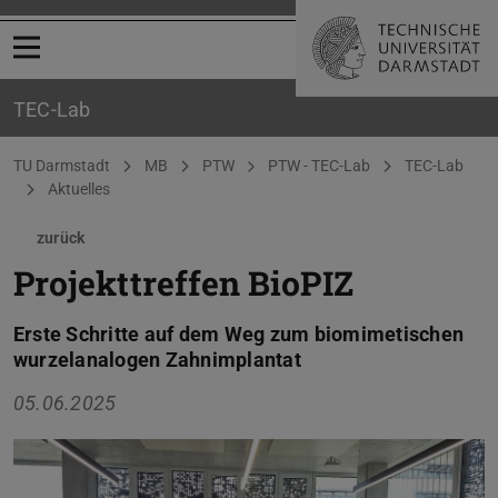
Menü öffnen
TEC-Lab
Sie befinden sich hier:
TU Darmstadt
MB
PTW
PTW - TEC-Lab
TEC-Lab
Aktuelles
zurück
Projekttreffen BioPIZ
Erste Schritte auf dem Weg zum biomimetischen
wurzelanalogen Zahnimplantat
05.06.2025