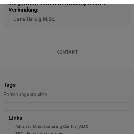
Sie gerne mit unseren Kontaktperson in
Verbindung:
Jana Harbig M.Sc.
KONTAKT
Tags
Forschungsprojekte
Links
Additive Manufacturing Center (AMC)
TEC | Forschungsgruppe