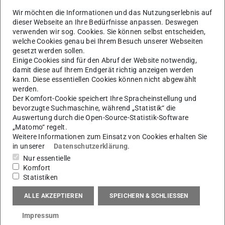
C.HAFNER
Wir möchten die Informationen und das Nutzungserlebnis auf
Black Drop Biodrucker GmbH
dieser Webseite an Ihre Bedürfnisse anpassen. Deswegen
HeiQ
verwenden wir sog. Cookies. Sie können selbst entscheiden,
welche Cookies genau bei Ihrem Besuch unserer Webseiten
Goethe-Universität Frankfurt
gesetzt werden sollen.
FORM-Lab – Frankfurt Orofacial Regenerative
Einige Cookies sind für den Abruf der Website notwendig,
Medicine
damit diese auf Ihrem Endgerät richtig anzeigen werden
kann. Diese essentiellen Cookies können nicht abgewählt
Max Planck Institute of Biophysics
werden.
Institut für Druckmaschinen und Druckverfahren
Der Komfort-Cookie speichert Ihre Spracheinstellung und
bevorzugte Suchmaschine, während „Statistik“ die
im TU Darmstadt –
Additive Manufacturing Center
(wird
Auswertung durch die Open-Source-Statistik-Software
getroffen, erste Ergebnisse besprochen und über das
„Matomo“ regelt.
Weitere Informationen zum Einsatz von Cookies erhalten Sie
weitere Vorgehen in der Entwicklung gesprochen. Dem
in unserer
Datenschutzerklärung
.
Projektteam ist es bereits gelungen, verschiedene
Nur essentielle
Oberflächenmodifikationen zu erzeugen, welche im
Komfort
Zellversuch erste positive Ergebnisse gezeigt haben.
Statistiken
ALLE AKZEPTIEREN
SPEICHERN & SCHLIESSEN
Impressum
Bei Fragen rund um das Projekt BioPIZ treten