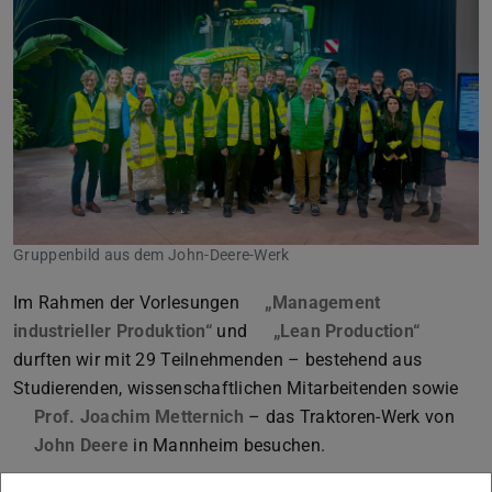
Gruppenbild aus dem John-Deere-Werk
Im Rahmen der Vorlesungen
„Management
industrieller Produktion“
und
„Lean Production“
durften wir mit 29 Teilnehmenden – bestehend aus
Studierenden, wissenschaftlichen Mitarbeitenden sowie
Prof. Joachim Metternich
– das Traktoren-Werk von
John Deere
(wird in neuem Tab geöffnet)
in Mannheim besuchen.
Nach Begrüßung und Unternehmensvorstellung stand das