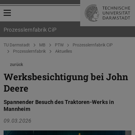
Menü öffnen
Prozesslernfabrik CiP
Sie befinden sich hier:
TU Darmstadt
MB
PTW
Prozesslernfabrik CiP
Prozesslernfabrik
Aktuelles
zurück
Werksbesichtigung bei John
Deere
Spannender Besuch des Traktoren-Werks in
Mannheim
09.03.2026