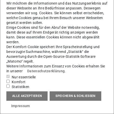
Wir möchten die Informationen und das Nutzungserlebnis auf
eigentliche Highlight auf dem Programm: Die
dieser Webseite an Ihre Bedürfnisse anpassen. Deswegen
Werksbesichtigung
️. Die Studierenden erhielten direkte
verwenden wir sog. Cookies. Sie können selbst entscheiden,
Einblicke in
moderne Fertigungs- und Logistikprozesse
welche Cookies genau bei Ihrem Besuch unserer Webseiten
gesetzt werden sollen.
und konnten
Lean-Methoden
im realen
Einige Cookies sind für den Abruf der Website notwendig,
Produktionsumfeld erleben. Diese
Praxisnähe
erleichtert
damit diese auf Ihrem Endgerät richtig anzeigen werden
kann. Diese essentiellen Cookies können nicht abgewählt
den Transfer der Lehrinhalte in die
industrielle
werden.
Anwendung
erheblich.
Der Komfort-Cookie speichert Ihre Spracheinstellung und
bevorzugte Suchmaschine, während „Statistik“ die
Ergänzend bot der Fachvortrag
„Smart Factory“
Auswertung durch die Open-Source-Statistik-Software
spannende Impulse zu
Maschinenanbindung und
„Matomo“ regelt.
Datenauswertung
sowie Raum für Austausch zu
Weitere Informationen zum Einsatz von Cookies erhalten Sie
in unserer
Datenschutzerklärung
.
technischen und beruflichen Perspektiven.
Nur essentielle
Ein herzlicher Dank gilt
Christian Kleine
und dem
Komfort
Statistiken
gesamten Team von
John Deere
für die Organisation
dieser tollen Veranstaltung und die offenen Einblicke.
ALLE AKZEPTIEREN
SPEICHERN & SCHLIESSEN
Wir freuen uns sehr über den gelungenen
Austausch
und
Impressum
auf mögliche
gemeinsame Projekte
mit John Deere
in